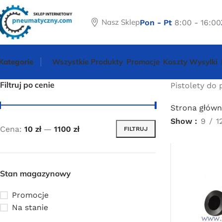
Nasz Sklep
Pon - Pt
8:00 - 16:00
Kategorie
Wszystkie Produkty
Promocje
Koszty Wysyłki
Filtruj po cenie
Pistolety do 
Strona główn
Show
9
1
Cena:
10 zł
—
1100 zł
FILTRUJ
Stan magazynowy
Promocje
Na stanie