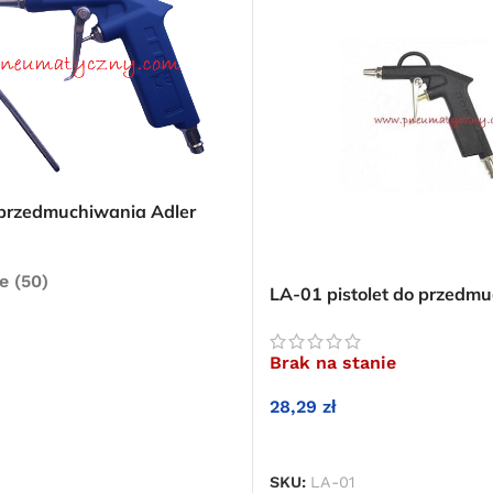
o przedmuchiwania Adler
ka i długa dysza (15 cm)
e (50)
LA-01 pistolet do przedmu
krótką dyszą
KOSZYKA
Brak na stanie
28,29
zł
DOWIEDZ SIĘ WIĘCEJ
SKU:
LA-01