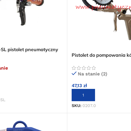
SL pistolet pneumatyczny
Pistolet do pompowania kó
manometrem Adler Silver 
anie
Na stanie (2)
47,13
zł
IĘ WIĘCEJ
DODAJ DO KOSZYKA
-SL
SKU:
0207.0