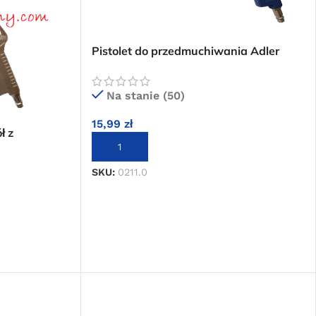
Pistolet do przedmuchiwania Adler
0211.0 długa dysza (15 cm)
Na stanie (50)
15,99
zł
ł z
DODAJ DO KOSZYKA
0207.0
SKU:
0211.0