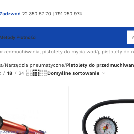
Zadzwoń
22 350 57 70
|
791 250 974
Metody Płatności
przedmuchiwania, pistolety do mycia wodą, pistolety do r
a
Narzędzia pneumatyczne
Pistolety do przedmuchiwani
2
18
24