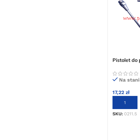
Pistolet d
0211.5 krót
zestaw
Na stani
17,22
zł
DODAJ DO 
SKU:
0211.5