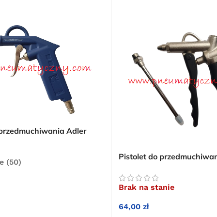
o przedmuchiwania Adler
tka dysza
Pistolet do przedmuchiwan
e (50)
regulacją ciśnienia AT-10
Brak na stanie
KOSZYKA
64,00
zł