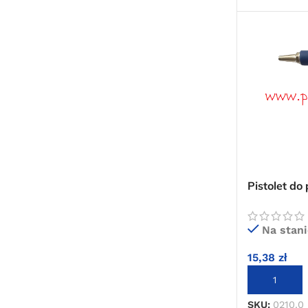
Pistolet d
0210.0 kró
Na stani
15,38
zł
DODAJ DO 
SKU:
0210.0