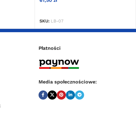
61,50
zł
DOWIEDZ SIĘ WIĘCEJ
SKU:
LB-07
Płatności
Media społecznościowe:
i