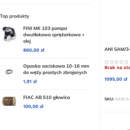
Top produkty
FINI MK 103 pompa
dwutłokowa sprężarkowa +
olej
ANI SAM/3-
860,00
zł
do silikonu
Opaska zaciskowa 10-16 mm
Brak na st
do węży prostych zbrojonych
1095,00
zł
1,91
zł
DOWIEDZ S
FIAC AB 510 głowica
SKU:
SAM/3
100,00
zł