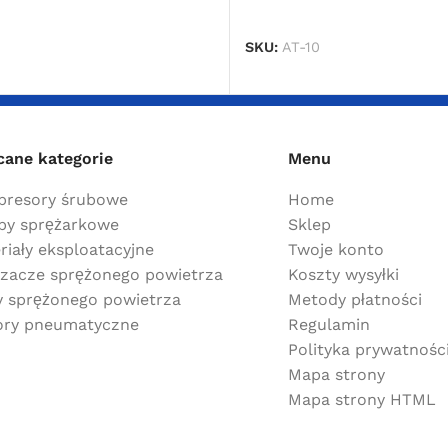
DOWIEDZ SIĘ WIĘCEJ
SKU:
AT-10
cane kategorie
Menu
resory śrubowe
Home
y sprężarkowe
Sklep
riały eksploatacyjne
Twoje konto
zacze sprężonego powietrza
Koszty wysyłki
ry sprężonego powietrza
Metody płatności
ry pneumatyczne
Regulamin
Polityka prywatnośc
Mapa strony
Mapa strony HTML