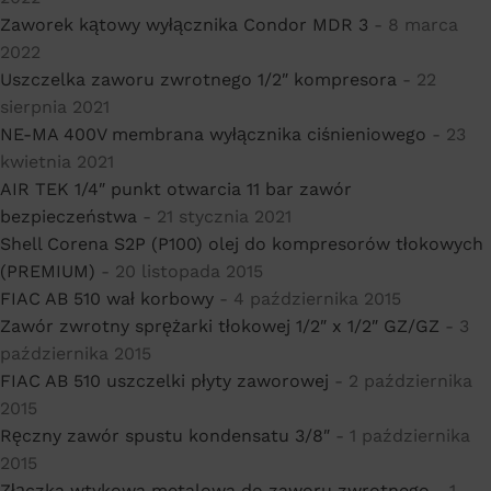
Zaworek kątowy wyłącznika Condor MDR 3
- 8 marca
2022
Uszczelka zaworu zwrotnego 1/2″ kompresora
- 22
sierpnia 2021
NE-MA 400V membrana wyłącznika ciśnieniowego
- 23
kwietnia 2021
AIR TEK 1/4″ punkt otwarcia 11 bar zawór
bezpieczeństwa
- 21 stycznia 2021
Shell Corena S2P (P100) olej do kompresorów tłokowych
(PREMIUM)
- 20 listopada 2015
FIAC AB 510 wał korbowy
- 4 października 2015
Zawór zwrotny sprężarki tłokowej 1/2″ x 1/2″ GZ/GZ
- 3
października 2015
FIAC AB 510 uszczelki płyty zaworowej
- 2 października
2015
Ręczny zawór spustu kondensatu 3/8″
- 1 października
2015
Złączka wtykowa metalowa do zaworu zwrotnego
- 1