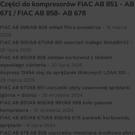
Części do kompresorów FIAC AB 851 - AB
671 / FIAC AB 858- AB 678
FIAC AB 598/AB 808 wkład filtra powietrza
- 15 marca
2026
FIAC AB 550/AB 671/AB 851 sworzeń małego tłoka18X42
-
20 lipca 2025
FIAC AB 851/AB 858 zestaw korbowód z tłokiem
wysokiego ciśnienia
- 20 lipca 2025
Airpress 12494 olej do sprężarek tłokowych LDAA 100
-
29 marca 2025
FIAC AB 671/AB 851 uszczelki płyty zaworowej sprężarki
(górna + dolna)
- 25 września 2024
FIAC AB 851/AB 858/AB 981/AB 998 koło pasowe
kompresora
- 15 września 2024
FIAC AB 851/AB 671/AB 858/AB 678 panewki korbowodu
sprężarki
- 8 lipca 2024
FIAC AB 678 AB 858 uszczelka miedziana środkowa płyty