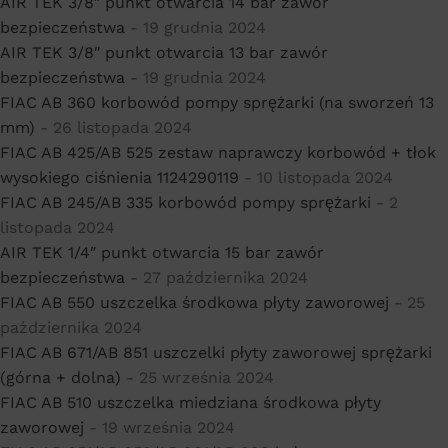
AIR TEK 3/8″ punkt otwarcia 14 bar zawór
bezpieczeństwa
- 19 grudnia 2024
AIR TEK 3/8″ punkt otwarcia 13 bar zawór
bezpieczeństwa
- 19 grudnia 2024
FIAC AB 360 korbowód pompy sprężarki (na sworzeń 13
mm)
- 26 listopada 2024
FIAC AB 425/AB 525 zestaw naprawczy korbowód + tłok
wysokiego ciśnienia 1124290119
- 10 listopada 2024
FIAC AB 245/AB 335 korbowód pompy sprężarki
- 2
listopada 2024
AIR TEK 1/4″ punkt otwarcia 15 bar zawór
bezpieczeństwa
- 27 października 2024
FIAC AB 550 uszczelka środkowa płyty zaworowej
- 25
października 2024
FIAC AB 671/AB 851 uszczelki płyty zaworowej sprężarki
(górna + dolna)
- 25 września 2024
FIAC AB 510 uszczelka miedziana środkowa płyty
zaworowej
- 19 września 2024