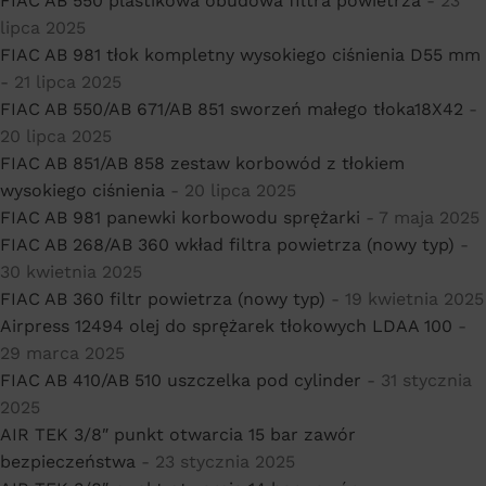
FIAC AB 550 plastikowa obudowa filtra powietrza
- 23
lipca 2025
FIAC AB 981 tłok kompletny wysokiego ciśnienia D55 mm
- 21 lipca 2025
FIAC AB 550/AB 671/AB 851 sworzeń małego tłoka18X42
-
20 lipca 2025
FIAC AB 851/AB 858 zestaw korbowód z tłokiem
wysokiego ciśnienia
- 20 lipca 2025
FIAC AB 981 panewki korbowodu sprężarki
- 7 maja 2025
FIAC AB 268/AB 360 wkład filtra powietrza (nowy typ)
-
30 kwietnia 2025
FIAC AB 360 filtr powietrza (nowy typ)
- 19 kwietnia 2025
Airpress 12494 olej do sprężarek tłokowych LDAA 100
-
29 marca 2025
FIAC AB 410/AB 510 uszczelka pod cylinder
- 31 stycznia
2025
AIR TEK 3/8″ punkt otwarcia 15 bar zawór
bezpieczeństwa
- 23 stycznia 2025