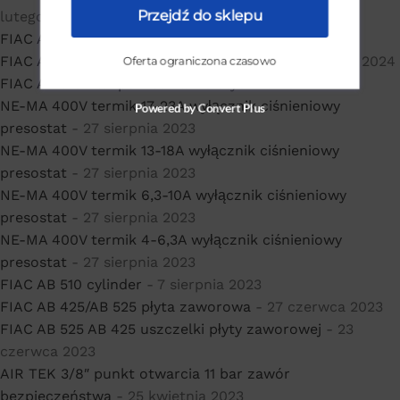
Przejdź do sklepu
lutego 2024
FIAC AB 515 korbowód sprężarki
- 10 lutego 2024
FIAC AB 510/AB 515 korek wlewu oleju
- 29 stycznia 2024
Oferta ograniczona czasowo
FIAC AB 510 filtr powietrza
- 8 stycznia 2024
NE-MA 400V termik 17-23A wyłącznik ciśnieniowy
Powered by Convert Plus
presostat
- 27 sierpnia 2023
NE-MA 400V termik 13-18A wyłącznik ciśnieniowy
presostat
- 27 sierpnia 2023
NE-MA 400V termik 6,3-10A wyłącznik ciśnieniowy
presostat
- 27 sierpnia 2023
NE-MA 400V termik 4-6,3A wyłącznik ciśnieniowy
presostat
- 27 sierpnia 2023
FIAC AB 510 cylinder
- 7 sierpnia 2023
FIAC AB 425/AB 525 płyta zaworowa
- 27 czerwca 2023
FIAC AB 525 AB 425 uszczelki płyty zaworowej
- 23
czerwca 2023
AIR TEK 3/8″ punkt otwarcia 11 bar zawór
bezpieczeństwa
- 25 kwietnia 2023