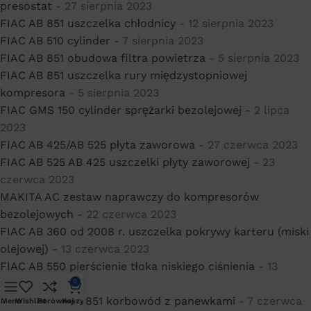
presostat
- 27 sierpnia 2023
FIAC AB 851 uszczelka chłodnicy
- 12 sierpnia 2023
FIAC AB 510 cylinder
- 7 sierpnia 2023
FIAC AB 851 obudowa filtra powietrza
- 5 sierpnia 2023
FIAC AB 851 uszczelka rury międzystopniowej
kompresora
- 5 sierpnia 2023
FIAC GMS 150 cylinder sprężarki bezolejowej
- 2 lipca
2023
FIAC AB 425/AB 525 płyta zaworowa
- 27 czerwca 2023
FIAC AB 525 AB 425 uszczelki płyty zaworowej
- 23
czerwca 2023
MAKITA AC zestaw naprawczy do kompresorów
bezolejowych
- 22 czerwca 2023
FIAC AB 360 od 2008 r. uszczelka pokrywy karteru (miski
olejowej)
- 13 czerwca 2023
FIAC AB 550 pierścienie tłoka niskiego ciśnienia
- 13
czerwca 2023
0
FIAC AB 671/AB 851 korbowód z panewkami
- 7 czerwca
Menu
Wishlist
Porównaj
Koszyk