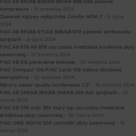
FIAC AB 851/AB 858/AB 981/AB 998 koło pasowe
kompresora
- 15 września 2024
Zaworek kątowy wyłącznika Condor MDR 2
- 9 lipca
2024
FIAC AB 851/AB 671/AB 858/AB 678 panewki korbowodu
sprężarki
- 8 lipca 2024
FIAC AB 678 AB 858 uszczelka miedziana środkowa płyty
zaworowej
- 27 kwietnia 2024
FIAC AB 515 pierścienie tłokowe
- 20 kwietnia 2024
FIAC Compact 106/FIAC Carat 106 osłona obudowa
wentylatora
- 20 kwietnia 2024
Ręczny zawór spustu kondensatu 1/2″
- 15 kwietnia 2024
FIAC AB 248/AB 268/AB 348/AB 338 tłok sprężarki
- 30
marca 2024
FIAC AB 338 oraz 360 stary typ uszczelka miedziana
środkowa płyty zaworowej
- 26 marca 2024
FIAC GMS 100/VS 204 uszczelki płyty zaworowej
- 15
marca 2024