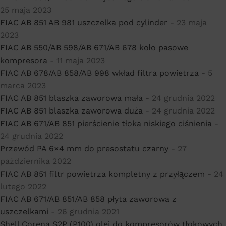
25 maja 2023
FIAC AB 851 AB 981 uszczelka pod cylinder
- 23 maja
2023
FIAC AB 550/AB 598/AB 671/AB 678 koło pasowe
kompresora
- 11 maja 2023
FIAC AB 678/AB 858/AB 998 wkład filtra powietrza
- 5
marca 2023
FIAC AB 851 blaszka zaworowa mała
- 24 grudnia 2022
FIAC AB 851 blaszka zaworowa duża
- 24 grudnia 2022
FIAC AB 671/AB 851 pierścienie tłoka niskiego ciśnienia
-
24 grudnia 2022
Przewód PA 6×4 mm do presostatu czarny
- 27
października 2022
FIAC AB 851 filtr powietrza kompletny z przyłączem
- 24
lutego 2022
FIAC AB 671/AB 851/AB 858 płyta zaworowa z
uszczelkami
- 26 grudnia 2021
Shell Corena S2P (P100) olej do kompresorów tłokowych