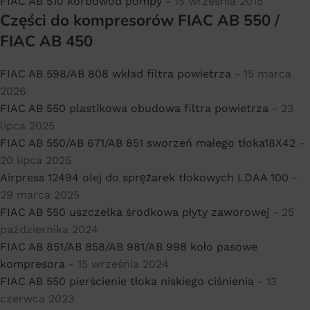
FIAC AB 510 korbowód pompy
- 15 września 2015
Części do kompresorów FIAC AB 550 /
FIAC AB 450
FIAC AB 598/AB 808 wkład filtra powietrza
- 15 marca
2026
FIAC AB 550 plastikowa obudowa filtra powietrza
- 23
lipca 2025
FIAC AB 550/AB 671/AB 851 sworzeń małego tłoka18X42
-
20 lipca 2025
Airpress 12494 olej do sprężarek tłokowych LDAA 100
-
29 marca 2025
FIAC AB 550 uszczelka środkowa płyty zaworowej
- 25
października 2024
FIAC AB 851/AB 858/AB 981/AB 998 koło pasowe
kompresora
- 15 września 2024
FIAC AB 550 pierścienie tłoka niskiego ciśnienia
- 13
czerwca 2023