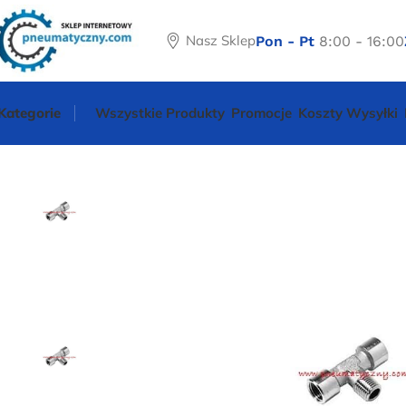
Nasz Sklep
Pon - Pt
8:00 - 16:00
Kategorie
Wszystkie Produkty
Promocje
Koszty Wysyłki