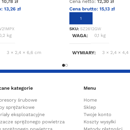
:
10,78
zł
Cena netto:
12,30
zł
o:
13,26
zł
Cena brutto:
15,13
zł
KOSZYKA
DODAJ DO KOSZYKA
W21MPX
SKU:
SZ2612GW
0,2 kg
WAGA
0,1 kg
3 × 2,4 × 6,6 cm
WYMIARY
3 × 2,4 × 4,
cane kategorie
Menu
resory śrubowe
Home
y sprężarkowe
Sklep
riały eksploatacyjne
Twoje konto
zacze sprężonego powietrza
Koszty wysyłki
ry sprężonego powietrza
Metody płatności