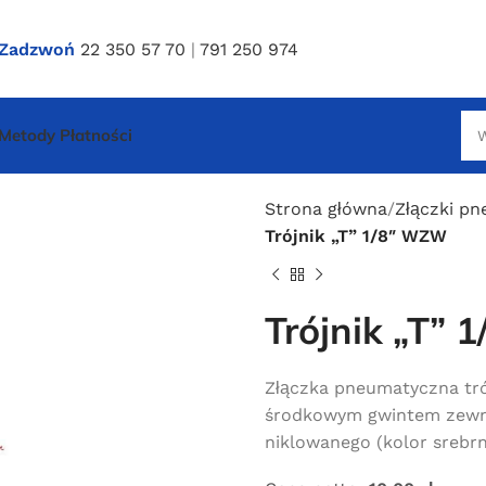
Zadzwoń
22 350 57 70
|
791 250 974
Metody Płatności
Strona główna
Złączki p
Trójnik „T” 1/8″ WZW
Trójnik „T”
Złączka pneumatyczna trój
środkowym gwintem zewnę
niklowanego (kolor srebrn