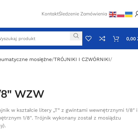
Kontakt
Śledzenie Zamówienia
0,00
neumatyczne mosiężne
TRÓJNIKI I CZWÓRNIKI
 1/8″ WZW
nik w kształcie litery „T” z gwintami wewnętrznymi 1/8″ i
trznym 1/8″. Trójnik wykonany został z mosiądzu
y).