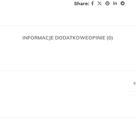
Share:
INFORMACJE DODATKOWE
OPINIE (0)
Darmowa
4
dostawa
dla wszystkich zamówień złożonych w
sklepie internetowym o wartości
minimum 80,00 zł brutto.