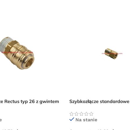
Przejdź do sklepu
Oferta ograniczona czasowo
ze Rectus typ 26 z gwintem
Szybkozłącze standardowe 
m 1/2″
wewnętrzny
e
Na stanie