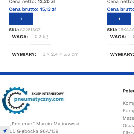
Cena netto:
12,30
zł
Cena netto
Cena brutto:
15,13
zł
Cena brutt
DODAJ DO KOSZYKA
DODAJ DO 
SKU:
SZ2618GZ
SKU:
26KAA
WAGA
0,2 kg
WAGA
WYMIARY
3 × 2,4 × 6,6 cm
WYMIARY
Pole
Komp
Pomp
Mate
„Pneumar” Marcin Malinowski
Osus
ul. Głębocka 96A/139
Filt