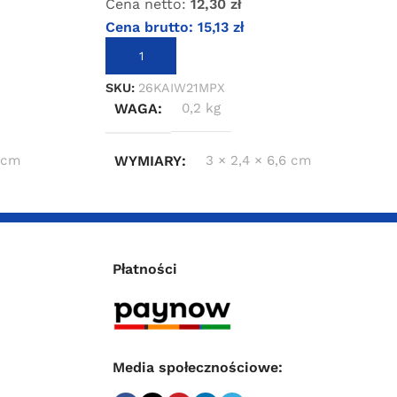
Cena netto:
12,30
zł
Cena brutto:
15,13
zł
DODAJ DO KOSZYKA
SKU:
26KAIW21MPX
WAGA
0,2 kg
4 cm
WYMIARY
3 × 2,4 × 6,6 cm
Płatności
Media społecznościowe: