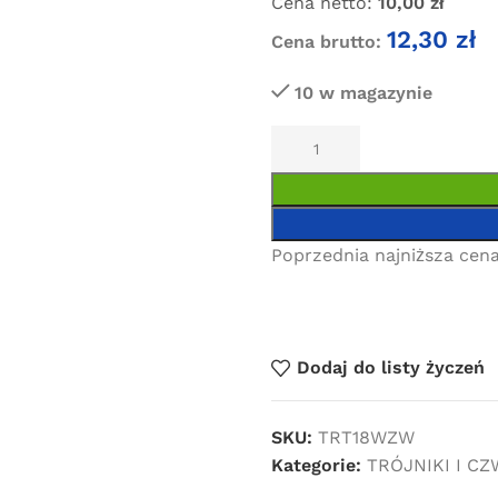
Cena netto:
10,00
zł
12,30
zł
Cena brutto:
10 w magazynie
Poprzednia najniższa cena
Dodaj do listy życzeń
SKU:
TRT18WZW
Kategorie:
TRÓJNIKI I C