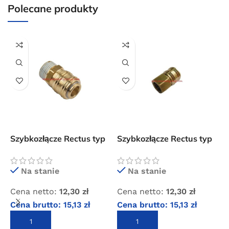
Polecane produkty
Darmowa dostawa
dla wszystkich zamówień złożonych w sklepie
internetowym o wartości minimum 80,00 zł brutto.
Przejdź do sklepu
Oferta ograniczona czasowo
Powered by Convert Plus
Szybkozłącze Rectus typ
Szybkozłącze Rectus typ
S
26 z gwintem
26 z gwintem
2
zewnętrznym 3/8″
wewnętrznym 3/8″
w
Na stanie
Na stanie
Cena netto:
12,30
zł
Cena netto:
12,30
zł
C
Cena brutto:
15,13
zł
Cena brutto:
15,13
zł
C
DODAJ DO KOSZYKA
DODAJ DO KOSZYKA