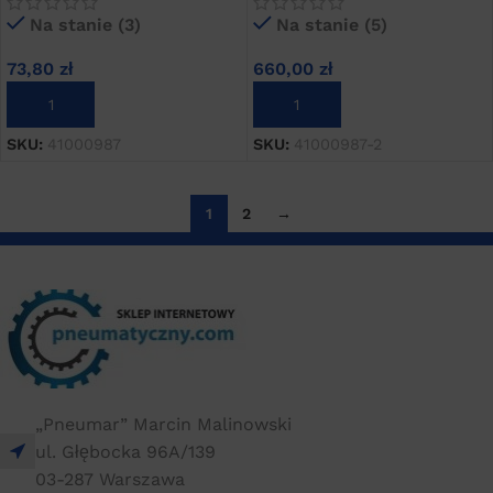
Na stanie (3)
Na stanie (5)
73,80
zł
660,00
zł
DODAJ DO KOSZYKA
DODAJ DO KOSZYKA
SKU:
41000987
SKU:
41000987-2
1
2
→
„Pneumar” Marcin Malinowski
ul. Głębocka 96A/139
03-287 Warszawa