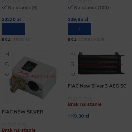
śrubowych 7,5 kW
śrubowych (PREMIUM)
Na stanie (5)
Na stanie (100)
332,10
zł
239,85
zł
DODAJ DO KOSZYKA
DODAJ DO KOSZYKA
SKU:
41034431
SKU:
CORENAS3R
FIAC New Silver 3 AEG SC
90 chłodnica oleju sprężarki
śrubowej
Brak na stanie
FIAC NEW SILVER
1119,30
zł
presostat do kompresorów
śrubowych
DOWIEDZ SIĘ WIĘCEJ
Brak na stanie