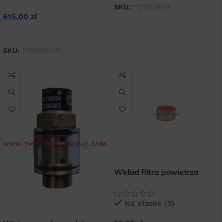
SKU:
1127510674
615,00
zł
DOWIEDZ SIĘ WIĘCEJ
SKU:
725069000
Wkład filtra powietrza
sprężarek śrubowych FIAC
CRS 5,5 CRS 7,5 CRS 10
Na stanie (3)