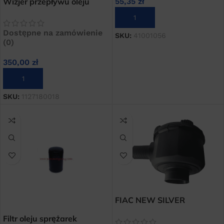
Wizjer przepływu oleju
55,35
zł
kompresorów FIAC NEW
DODAJ DO KOSZYKA
SILVER
Dostępne na zamówienie
SKU:
41001056
(0)
350,00
zł
DODAJ DO KOSZYKA
SKU:
1127180018
FIAC NEW SILVER
obudowa filtra powietrza
Filtr oleju sprężarek
do sprężarek śrubowych