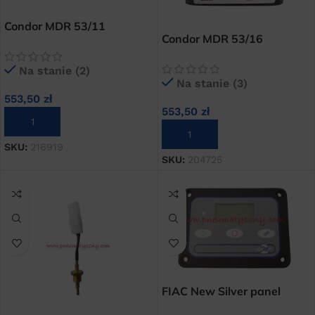
Condor MDR 53/11
Condor MDR 53/16
presostat do kompresorów
presostat do kompresorów
śrubowych
śrubowych
Na stanie (2)
Na stanie (3)
553,50
zł
553,50
zł
DODAJ DO KOSZYKA
DODAJ DO KOSZYKA
SKU:
216919
SKU:
204725
FIAC New Silver panel
sterujący