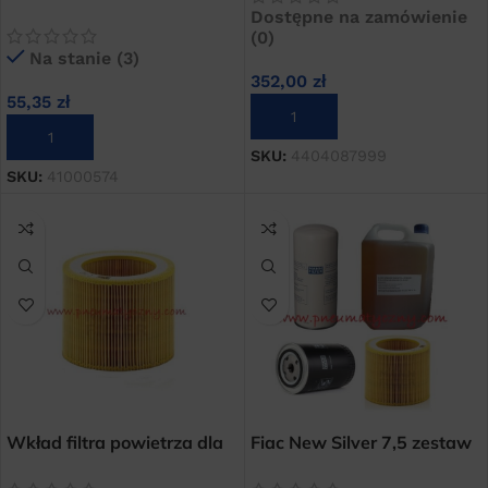
śrubowych FIAC serii NEW
Dostępne na zamówienie
SILVER 5,5-20
(0)
Na stanie (3)
352,00
zł
55,35
zł
DODAJ DO KOSZYKA
DODAJ DO KOSZYKA
SKU:
4404087999
SKU:
41000574
Wkład filtra powietrza dla
Fiac New Silver 7,5 zestaw
FIAC NEW SILVER 5,5-20
przeglądowy