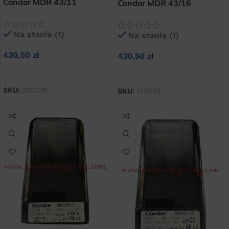
Condor MDR 43/11
Condor MDR 43/16
presostat do kompresorów
presostat do kompresorów
śrubowych
śrubowych
Na stanie (1)
Na stanie (1)
430,50
zł
430,50
zł
DODAJ DO KOSZYKA
DODAJ DO KOSZYKA
SKU:
230236
SKU:
212836