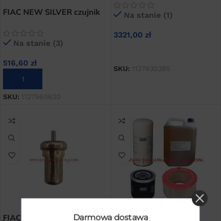
FIAC NEW SILVER czujnik
Na stanie (1)
temperatury
3321,00
zł
Na stanie (3)
DODAJ DO KOSZYKA
516,60
zł
SKU:
1127430385
DODAJ DO KOSZYKA
SKU:
1127560620
FIAC NEW SILVER
Fiac Silver zestaw
Darmowa dostawa