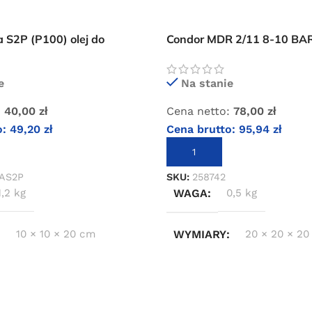
a S2P (P100) olej do
Condor MDR 2/11 8-10 BAR
ów tłokowych (PREMIUM)
ciśnieniowy zaworek kąto
e
Na stanie
:
40,00
zł
Cena netto:
78,00
zł
o:
49,20
zł
Cena brutto:
95,94
zł
KOSZYKA
DODAJ DO KOSZYKA
AS2P
SKU:
258742
1,2 kg
WAGA
0,5 kg
10 × 10 × 20 cm
WYMIARY
20 × 20 × 20