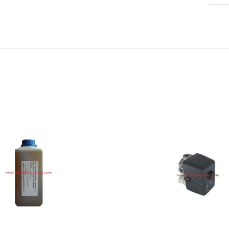
dla wszystkich zamówień złożonych w
sklepie internetowym o wartości
minimum 80,00 zł brutto.
Przejdź do sklepu
Oferta ograniczona czasowo