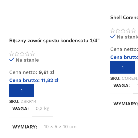
Shell Coren
kompresor
Na stani
Ręczny zawór spustu kondensatu 1/4″
Cena netto
Cena brutt
Na stanie
DODAJ DO 
Cena netto:
9,61
zł
SKU:
COREN
Cena brutto:
11,82
zł
WAGA
DODAJ DO KOSZYKA
SKU:
ZSKR14
WYMIARY
WAGA
0,2 kg
WYMIARY
10 × 5 × 10 cm