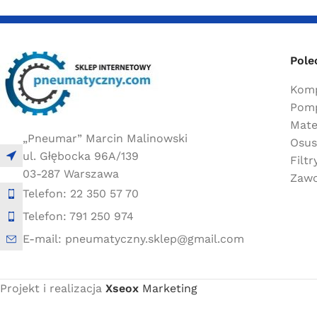
Pole
Komp
Pomp
Mate
„Pneumar” Marcin Malinowski
Osus
ul. Głębocka 96A/139
Filt
03-287 Warszawa
Zawo
Telefon: 22 350 57 70
Telefon: 791 250 974
E-mail: pneumatyczny.sklep@gmail.com
Projekt i realizacja
Xseox
Marketing