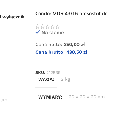
Condor MDR 43/16 presostat do
 wyłącznik
kompresorów śrubowych
wy
Na stanie
Cena netto:
350,00
zł
Cena brutto:
430,50
zł
DODAJ DO KOSZYKA
SKU:
212836
WAGA
2 kg
WYMIARY
20 × 20 × 20 cm
 cm