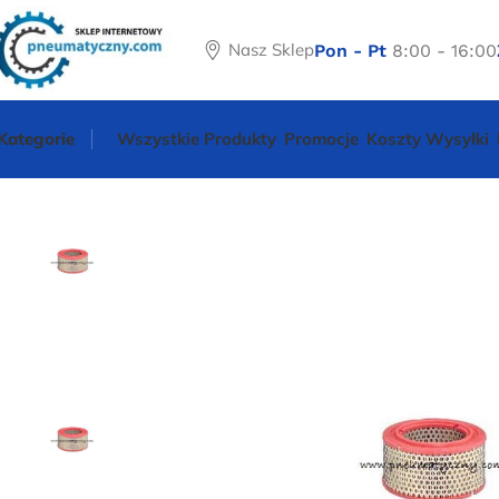
Nasz Sklep
Pon - Pt
8:00 - 16:00
Kategorie
Wszystkie Produkty
Promocje
Koszty Wysyłki