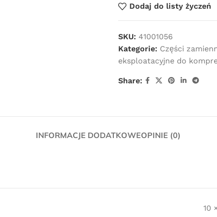
Dodaj do listy życzeń
SKU:
41001056
Kategorie:
Części zamien
eksploatacyjne do kompr
Share:
INFORMACJE DODATKOWE
OPINIE (0)
Darmowa
dostawa
10 