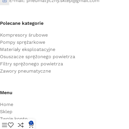
E-mail: pneumatyczny.sklep@gmail.com
Polecane kategorie
Kompresory śrubowe
Pompy sprężarkowe
Materiały eksploatacyjne
Osuszacze sprężonego powietrza
Filtry sprężonego powietrza
Zawory pneumatyczne
Menu
Home
Sklep
Twoje konto
0
Koszty wysyłki