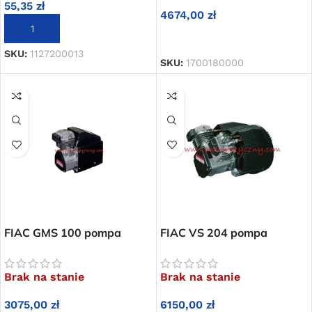
55,35
zł
4674,00
zł
DODAJ DO KOSZYKA
DODAJ DO KOSZYKA
SKU:
1127200013
SKU:
1700180000
FIAC GMS 100 pompa
FIAC VS 204 pompa
sprężarkowa bezolejowa z
sprężarkowa bezolejowa z
silnikiem
silnikiem
Brak na stanie
Brak na stanie
3075,00
zł
6150,00
zł