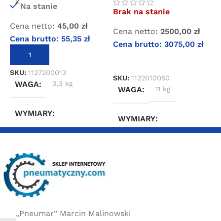
z silnikiem
z
Na stanie
Brak na stanie
B
Cena netto:
45,00
zł
Cena netto:
2500,00
zł
C
Cena brutto:
55,35
zł
Cena brutto:
3075,00
zł
C
DODAJ DO KOSZYKA
DOWIEDZ SIĘ WIĘCEJ
SKU:
1127200013
SKU:
1122010050
S
WAGA
0,3 kg
WAGA
11 kg
WYMIARY
WYMIARY
20 × 20 × 10 cm
35 × 30 × 40 cm
„Pneumar” Marcin Malinowski