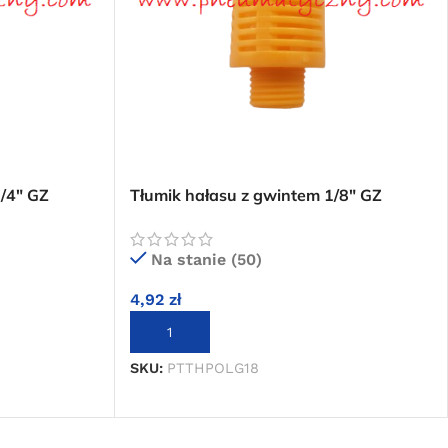
/4″ GZ
Tłumik hałasu z gwintem 1/8″ GZ
polietylenowy
Na stanie (50)
4,92
zł
DODAJ DO KOSZYKA
SKU:
PTTHPOLG18