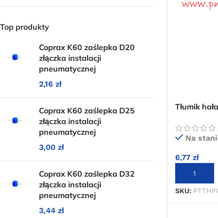
Top produkty
Coprax K60 zaślepka D20
złączka instalacji
pneumatycznej
2,16
zł
Tłumik hał
Coprax K60 zaślepka D25
polietylen
złączka instalacji
pneumatycznej
Na stani
3,00
zł
6,77
zł
Coprax K60 zaślepka D32
DODAJ DO 
złączka instalacji
SKU:
PTTHP
pneumatycznej
3,44
zł