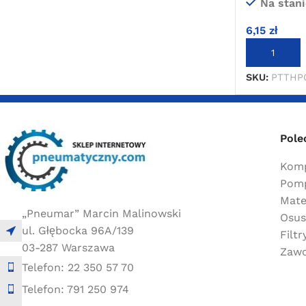
Na stani
6,15
zł
DODAJ DO 
SKU:
PTTHP
Pole
Komp
Pomp
Mate
„Pneumar” Marcin Malinowski
Osus
ul. Głębocka 96A/139
Filt
03-287 Warszawa
Zawo
Telefon: 22 350 57 70
Telefon: 791 250 974