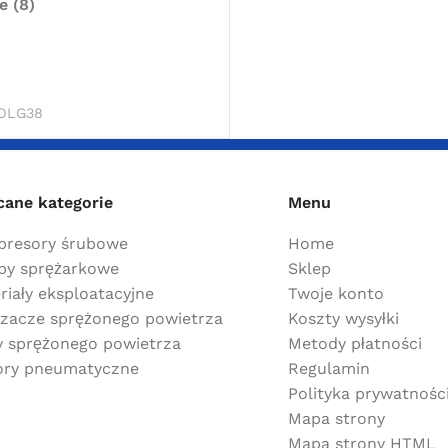
e (8)
KOSZYKA
OLG38
cane kategorie
Menu
resory śrubowe
Home
y sprężarkowe
Sklep
riały eksploatacyjne
Twoje konto
zacze sprężonego powietrza
Koszty wysyłki
ry sprężonego powietrza
Metody płatności
ry pneumatyczne
Regulamin
Polityka prywatnośc
Mapa strony
Mapa strony HTML