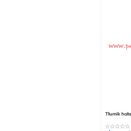
Tłumik hał
polietylen