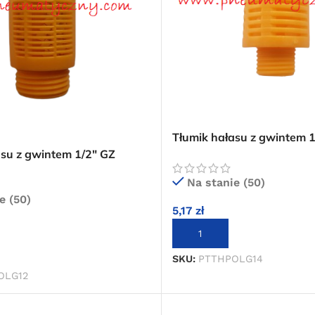
Tłumik hałasu z gwintem 1
polietylenowy
asu z gwintem 1/2″ GZ
owy
Na stanie (50)
e (50)
5,17
zł
DODAJ DO KOSZYKA
KOSZYKA
SKU:
PTTHPOLG14
OLG12