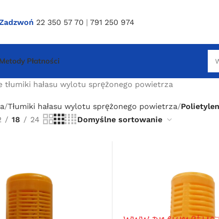
Zadzwoń
22 350 57 70
|
791 250 974
Metody Płatności
e tłumiki hałasu wylotu sprężonego powietrza
a
Tłumiki hałasu wylotu sprężonego powietrza
Polietyle
2
18
24