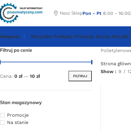
Nasz Sklep
Pon - Pt
8:00 - 16:00
Kategorie
Wszystkie Produkty
Promocje
Koszty Wysyłki
Filtruj po cenie
Polietylenow
Strona główn
Show
9
1
Cena:
0 zł
—
10 zł
FILTRUJ
Stan magazynowy
Promocje
Na stanie