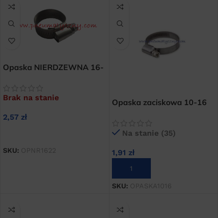
Opaska NIERDZEWNA 16-
22 mm skręcana ślimakowa
Brak na stanie
Opaska zaciskowa 10-16
mm do węży prostych
2,57
zł
zbrojonych
Na stanie (35)
DOWIEDZ SIĘ WIĘCEJ
SKU:
OPNR1622
1,91
zł
DODAJ DO KOSZYKA
SKU:
OPASKA1016