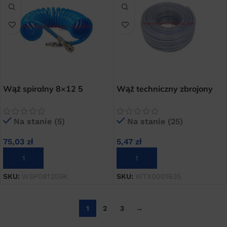
Wąż spiralny 8×12 5
Wąż techniczny zbrojony
metrowy poliuretanowy
PCV 16×3,0 mm
kompletny
Na stanie (5)
Na stanie (25)
75,03
zł
5,47
zł
DODAJ DO KOSZYKA
DODAJ DO KOSZYKA
SKU:
WSP081205K
SKU:
WTX0001635
1
2
3
→