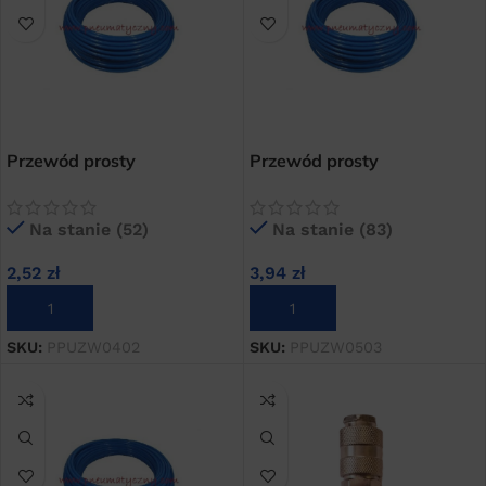
Przewód prosty
Przewód prosty
poliuretanowy 4×2
poliuretanowy 5×3
niebieski
niebieski
Na stanie (52)
Na stanie (83)
2,52
zł
3,94
zł
DODAJ DO KOSZYKA
DODAJ DO KOSZYKA
SKU:
PPUZW0402
SKU:
PPUZW0503