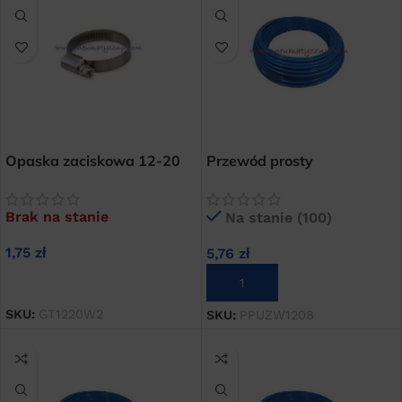
Opaska zaciskowa 12-20
Przewód prosty
mm do węży prostych
poliuretanowy 12×8
zbrojonych
niebieski
Brak na stanie
Na stanie (100)
1,75
zł
5,76
zł
DOWIEDZ SIĘ WIĘCEJ
DODAJ DO KOSZYKA
SKU:
GT1220W2
SKU:
PPUZW1208