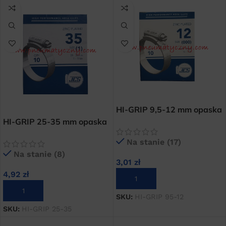
HI-GRIP 9,5-12 mm opaska
skręcana węża
HI-GRIP 25-35 mm opaska
ocynkowana cybant
skręcana węża
Na stanie (17)
ocynkowana cybant
Na stanie (8)
3,01
zł
4,92
zł
DODAJ DO KOSZYKA
DODAJ DO KOSZYKA
SKU:
HI-GRIP 95-12
SKU:
HI-GRIP 25-35