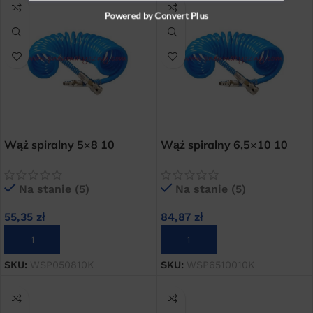
Powered by Convert Plus
Wąż spiralny 5×8 10
Wąż spiralny 6,5×10 10
metrowy poliuretanowy
metrowy poliuretanowy
kompletny
kompletny
Na stanie (5)
Na stanie (5)
55,35
zł
84,87
zł
DODAJ DO KOSZYKA
DODAJ DO KOSZYKA
SKU:
WSP050810K
SKU:
WSP6510010K