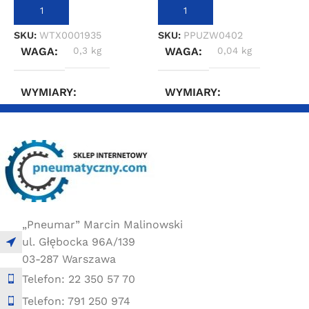
DODAJ DO KOSZYKA
DODAJ DO KOSZYKA
SKU:
WTX0001935
SKU:
PPUZW0402
S
WAGA
0,3 kg
WAGA
0,04 kg
WYMIARY
WYMIARY
3 × 3 × 3 cm
3 × 3 × 3 cm
„Pneumar” Marcin Malinowski
ul. Głębocka 96A/139
03-287 Warszawa
Telefon: 22 350 57 70
Telefon: 791 250 974