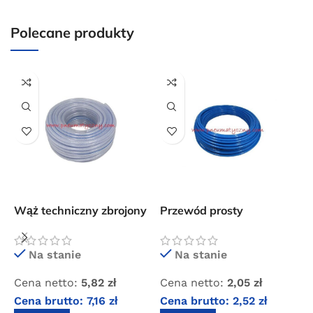
dla wszystkich zamówień złożonych w sklepie
internetowym o wartości minimum 80,00 zł brutto.
Polecane produkty
Przejdź do sklepu
Oferta ograniczona czasowo
Powered by Convert Plus
Wąż techniczny zbrojony
Przewód prosty
P
PCV 19×3,0 mm
poliuretanowy 4×2
p
niebieski
n
Na stanie
Na stanie
Cena netto:
5,82
zł
Cena netto:
2,05
zł
C
Cena brutto:
7,16
zł
Cena brutto:
2,52
zł
C