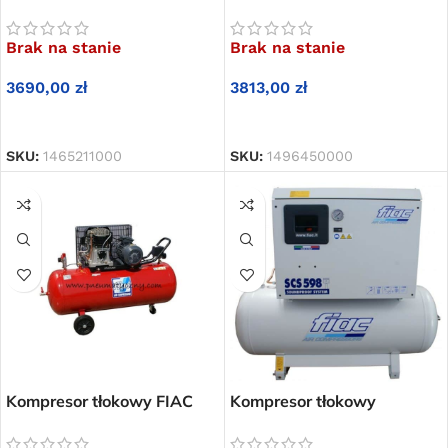
AB 200-515
AB 200-525
Brak na stanie
Brak na stanie
3690,00
zł
3813,00
zł
DOWIEDZ SIĘ WIĘCEJ
DOWIEDZ SIĘ WIĘCEJ
SKU:
1465211000
SKU:
1496450000
Kompresor tłokowy FIAC
Kompresor tłokowy
AB 300-525
wyciszony FIAC SCS
598/300 69 dB (A)