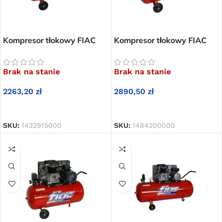
Kompresor tłokowy FIAC
Kompresor tłokowy FIAC
AB 100-348 T
AB 100-360 M
Brak na stanie
Brak na stanie
2263,20
zł
2890,50
zł
DOWIEDZ SIĘ WIĘCEJ
DOWIEDZ SIĘ WIĘCEJ
SKU:
1432915000
SKU:
1484200000