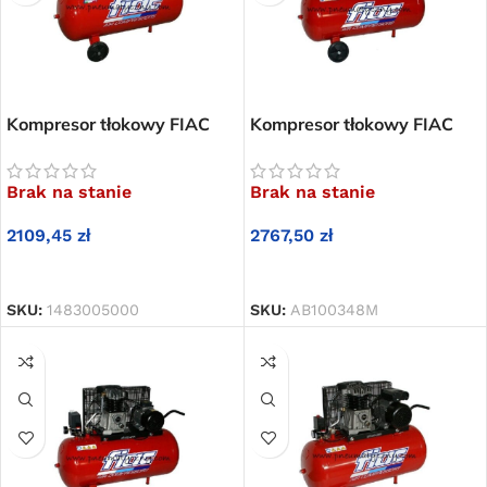
Kompresor tłokowy FIAC
Kompresor tłokowy FIAC
AB 100-268 M
AB 100-348 M
Brak na stanie
Brak na stanie
2109,45
zł
2767,50
zł
DOWIEDZ SIĘ WIĘCEJ
DOWIEDZ SIĘ WIĘCEJ
SKU:
1483005000
SKU:
AB100348M