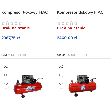
Kompresor tłokowy FIAC
Kompresor tłokowy FIAC
AB 100-360 T
AB 150-348 M
Brak na stanie
Brak na stanie
2367,75
zł
2460,00
zł
DOWIEDZ SIĘ WIĘCEJ
DOWIEDZ SIĘ WIĘCEJ
SKU:
1483070000
SKU:
1434655000