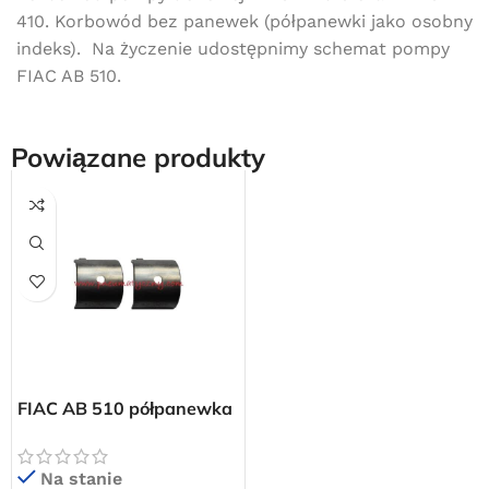
410. Korbowód bez panewek (półpanewki jako osobny
indeks). Na życzenie udostępnimy schemat pompy
FIAC AB 510.
Powiązane produkty
Darmowa dostawa
dla wszystkich zamówień złożonych w sklepie
internetowym o wartości minimum 80,00 zł brutto.
FIAC AB 510 półpanewka
korbowodu
Przejdź do sklepu
Na stanie