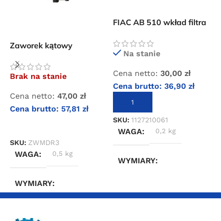
FIAC AB 510 wkład filtra
powietrza
Zaworek kątowy
F
Na stanie
wyłącznika Condor MDR 3
z
Cena netto:
30,00
zł
Brak na stanie
Cena brutto:
36,90
zł
Cena netto:
47,00
zł
C
DODAJ DO KOSZYKA
Cena brutto:
57,81
zł
C
SKU:
1127210061
DOWIEDZ SIĘ WIĘCEJ
WAGA
0,2 kg
SKU:
ZWMDR3
S
WAGA
0,5 kg
WYMIARY
WYMIARY
5 × 5 × 5 cm
20 × 20 × 20 cm