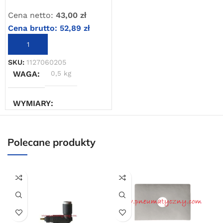
Oferta ograniczona czasowo
Cena netto:
43,00
zł
Cena brutto:
52,89
zł
Powered by Convert Plus
DODAJ DO KOSZYKA
SKU:
1127060205
WAGA
0,5 kg
WYMIARY
5 × 5 × 20 cm
Polecane produkty