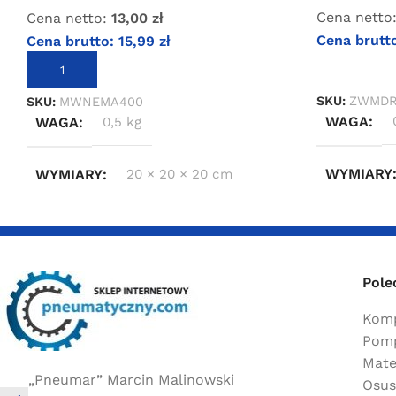
Cena netto
Cena netto:
13,00
zł
Cena brutt
Cena brutto:
15,99
zł
DOWIEDZ S
DODAJ DO KOSZYKA
SKU:
ZWMDR
SKU:
MWNEMA400
WAGA
WAGA
0,5 kg
WYMIARY
WYMIARY
20 × 20 × 20 cm
Pole
Komp
Pomp
Mate
„Pneumar” Marcin Malinowski
Osus