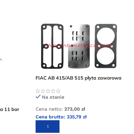
FIAC AB 415/AB 515 płyta zaworowa
z uszczelkami
Na stanie
Cena netto:
273,00
zł
a 11 bar
Cena brutto:
335,79
zł
DODAJ DO KOSZYKA