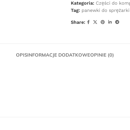
Kategoria:
Części do kom
Tag:
panewki do sprężarki
Share:
OPIS
INFORMACJE DODATKOWE
OPINIE (0)
Darmowa
dostawa
dla wszystkich zamówień złożonych w
sklepie internetowym o wartości
minimum 80,00 zł brutto.