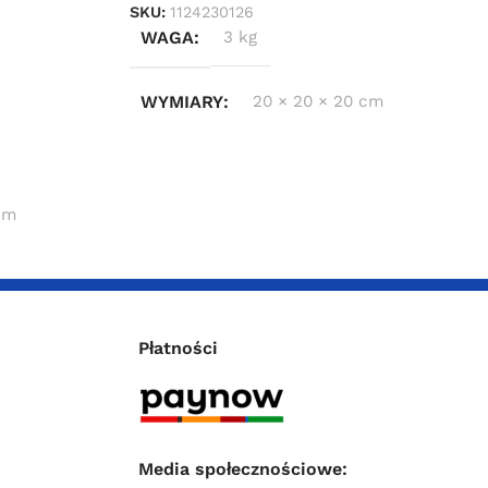
SKU:
1124230126
WAGA
3 kg
WYMIARY
20 × 20 × 20 cm
 cm
Płatności
Media społecznościowe: