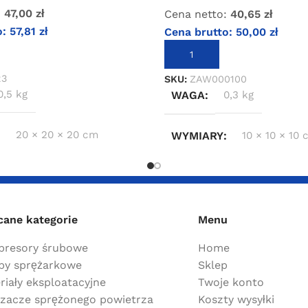
:
47,00
zł
Cena netto:
40,65
zł
o:
57,81
zł
Cena brutto:
50,00
zł
IĘ WIĘCEJ
DODAJ DO KOSZYKA
3
SKU:
ZAW000100
0,5 kg
WAGA
0,3 kg
20 × 20 × 20 cm
WYMIARY
10 × 10 × 10
cane kategorie
Menu
resory śrubowe
Home
y sprężarkowe
Sklep
riały eksploatacyjne
Twoje konto
zacze sprężonego powietrza
Koszty wysyłki