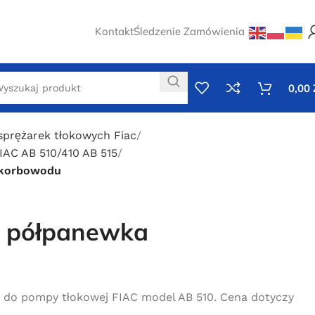
Kontakt
Śledzenie Zamówienia
0,00
sprężarek tłokowych Fiac
AC AB 510/410 AB 515
 korbowodu
0 półpanewka
o pompy tłokowej FIAC model AB 510. Cena dotyczy