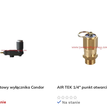
Przejdź do sklepu
Oferta ograniczona czasowo
towy wyłącznika Condor
AIR TEK 1/4″ punkt otwarci
zawór bezpieczeństwa
anie
Na stanie