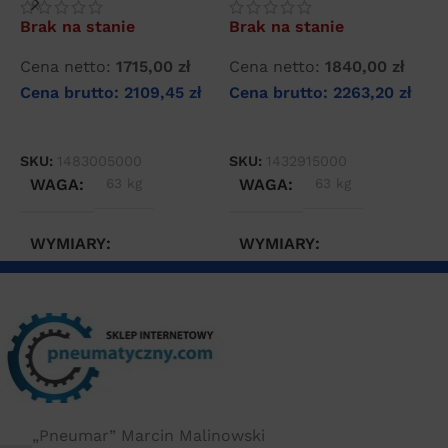
Brak na stanie
Brak na stanie
B
Cena netto:
1715,00
zł
Cena netto:
1840,00
zł
C
Cena brutto:
2109,45
zł
Cena brutto:
2263,20
zł
C
DOWIEDZ SIĘ WIĘCEJ
DOWIEDZ SIĘ WIĘCEJ
SKU:
1483005000
SKU:
1432915000
S
WAGA
63 kg
WAGA
63 kg
WYMIARY
WYMIARY
170 × 60 × 80 cm
170 × 60 × 80 cm
„Pneumar” Marcin Malinowski