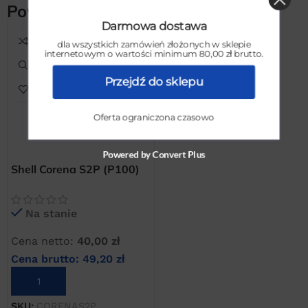
Powiązane produkty
Darmowa dostawa
dla wszystkich zamówień złożonych w sklepie
internetowym o wartości minimum 80,00 zł brutto.
Przejdź do sklepu
Oferta ograniczona czasowo
Powered by Convert Plus
Shell Corena S2P (P100)
olej do kompresorów
tłokowych (PREMIUM)
Na stanie
Cena netto:
40,00
zł
Cena brutto:
49,20
zł
DODAJ DO KOSZYKA
SKU:
CORENAS2P