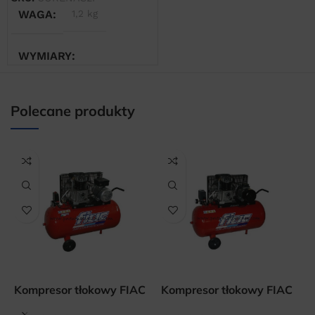
WAGA
1,2 kg
WYMIARY
10 × 10 × 20 cm
Polecane produkty
Kompresor tłokowy FIAC
Kompresor tłokowy FIAC
K
AB 100-268 M
AB 100-348 T
A