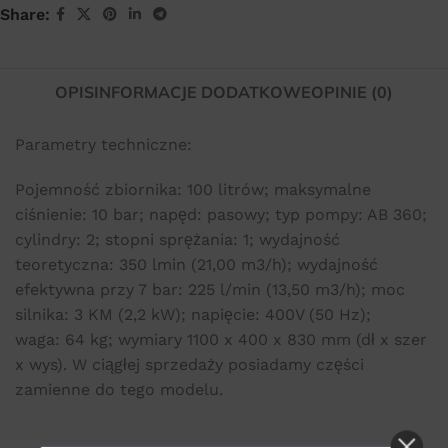
Share:
OPIS
INFORMACJE DODATKOWE
OPINIE (0)
Parametry techniczne:
Pojemność zbiornika: 100 litrów; maksymalne
ciśnienie: 10 bar; napęd: pasowy; typ pompy: AB 360;
cylindry: 2; stopni sprężania: 1; wydajność
teoretyczna: 350 lmin (21,00 m3/h); wydajność
efektywna przy 7 bar: 225 l/min (13,50 m3/h); moc
silnika: 3 KM (2,2 kW); napięcie: 400V (50 Hz);
waga: 64 kg; wymiary 1100 x 400 x 830 mm (dł x szer
x wys). W ciągłej sprzedaży posiadamy części
zamienne do tego modelu.