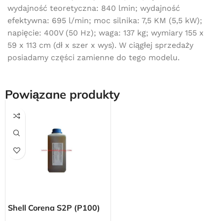
wydajność teoretyczna: 840 lmin; wydajność
efektywna: 695 l/min; moc silnika: 7,5 KM (5,5 kW);
napięcie: 400V (50 Hz); waga: 137 kg; wymiary 155 x
59 x 113 cm (dł x szer x wys). W ciągłej sprzedaży
posiadamy części zamienne do tego modelu.
Powiązane produkty
Darmowa dostawa
dla wszystkich zamówień złożonych w sklepie
internetowym o wartości minimum 80,00 zł brutto.
Shell Corena S2P (P100)
Przejdź do sklepu
olej do kompresorów