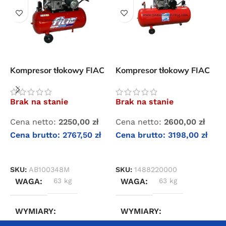
Kompresor tłokowy FIAC
Kompresor tłokowy FIAC
K
AB 100-348 M
AB 200-360 T
M
Brak na stanie
Brak na stanie
Cena netto:
2250,00
zł
Cena netto:
2600,00
zł
C
Cena brutto:
2767,50
zł
Cena brutto:
3198,00
zł
C
DOWIEDZ SIĘ WIĘCEJ
DOWIEDZ SIĘ WIĘCEJ
SKU:
AB100348M
SKU:
1488220000
S
WAGA
63 kg
WAGA
63 kg
WYMIARY
WYMIARY