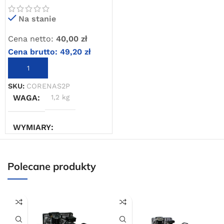
tłokowych (PREMIUM)
Oferta ograniczona czasowo
Na stanie
Cena netto:
40,00
zł
Powered by Convert Plus
Cena brutto:
49,20
zł
DODAJ DO KOSZYKA
SKU:
CORENAS2P
WAGA
1,2 kg
WYMIARY
10 × 10 × 20 cm
Polecane produkty