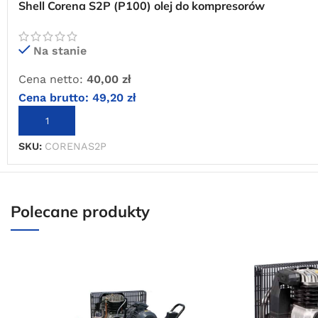
Shell Corena S2P (P100) olej do kompresorów
tłokowych (PREMIUM)
Na stanie
Cena netto:
40,00
zł
Cena brutto:
49,20
zł
DODAJ DO KOSZYKA
SKU:
CORENAS2P
Polecane produkty