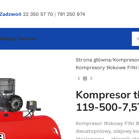
Zadzwoń
22 350 57 70
|
791 250 974
Metody Płatności
Strona główna
Kompresor
Kompresory tłokowe FINI
Kompresor t
119-500-7,5
Kompresor tłokowy FINI BK
dwustopniowy, olejowy ko
stacjonarna – zbiornik st