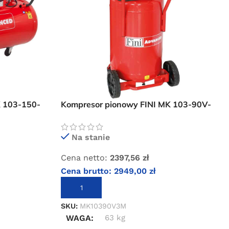
K 103-150-
Kompresor pionowy FINI MK 103-90V-
3M
Na stanie
Cena netto:
2397,56
zł
Cena brutto:
2949,00
zł
DODAJ DO KOSZYKA
SKU:
MK10390V3M
WAGA
63 kg