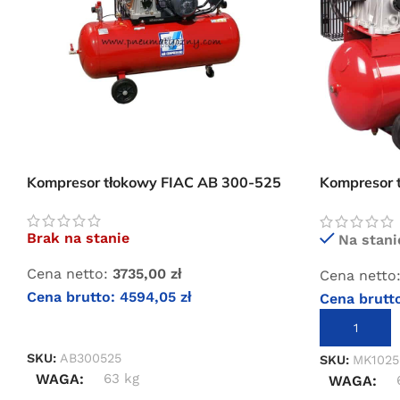
Kompresor tłokowy FIAC AB 300-525
Kompresor 
2M
Brak na stanie
Na stani
Cena netto:
3735,00
zł
Cena netto
Cena brutto:
4594,05
zł
Cena brutt
DOWIEDZ SIĘ WIĘCEJ
DODAJ DO 
SKU:
AB300525
SKU:
MK102
WAGA
63 kg
WAGA