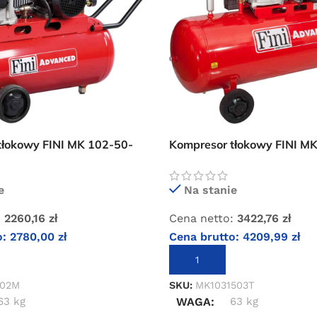
tłokowy FINI MK 102-50-
Kompresor tłokowy FINI M
3T 400V
e
Na stanie
:
2260,16
zł
Cena netto:
3422,76
zł
o:
2780,00
zł
Cena brutto:
4209,99
zł
KOSZYKA
DODAJ DO KOSZYKA
502M
SKU:
MK1031503T
63 kg
WAGA
63 kg