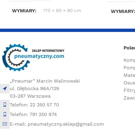
WYMIARY
170 × 60 × 80 cm
WYMIARY
Pole
Komp
Pomp
Mate
„Pneumar” Marcin Malinowski
Osus
ul. Głębocka 96A/139
Filt
03-287 Warszawa
Zawo
Telefon: 22 350 57 70
Telefon: 791 250 974
E-mail: pneumatyczny.sklep@gmail.com