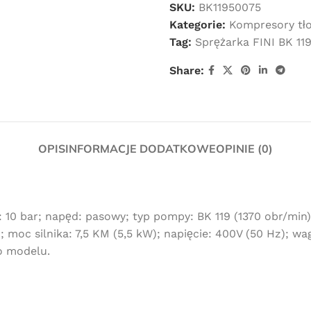
SKU:
BK11950075
Kategorie:
Kompresory tł
Tag:
Sprężarka FINI BK 11
Share:
OPIS
INFORMACJE DODATKOWE
OPINIE (0)
10 bar; napęd: pasowy; typ pompy: BK 119 (1370 obr/min); 
moc silnika: 7,5 KM (5,5 kW); napięcie: 400V (50 Hz); waga
o modelu.