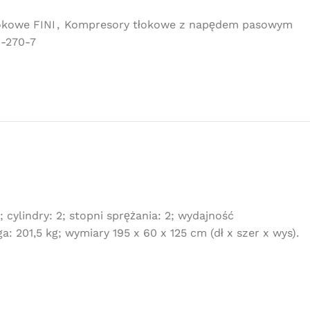
okowe FINI
,
Kompresory tłokowe z napędem pasowym
9-270-7
cylindry: 2; stopni sprężania: 2; wydajność
: 201,5 kg; wymiary 195 x 60 x 125 cm (dł x szer x wys).