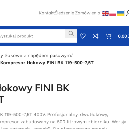
Kontakt
Śledzenie Zamówienia
0,00
y tłokowe z napędem pasowym
Kompresor tłokowy FINI BK 119-500-7,5T
łokowy FINI BK
T
 119-500-7,5T 400V. Profesjonalny, dwutłokowy,
mpresor zabudowany na 500 litrowym zbiorniku. Wersja
oi na czterech „łapach”.. Do oferowanego modelu