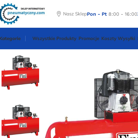
Nasz Sklep
Pon - Pt
8:00 - 16:00
Kategorie
Wszystkie Produkty
Promocje
Koszty Wysyłki