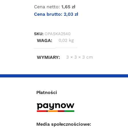
Cena netto:
1,65
zł
Cena brutto:
2,03
zł
DOWIEDZ SIĘ WIĘCEJ
SKU:
OPASKA2540
WAGA
0,02 kg
WYMIARY
3 × 3 × 3 cm
Płatności
Media społecznościowe: