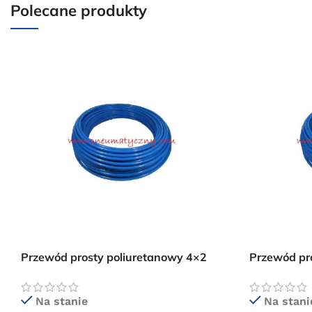
Polecane produkty
Przewód prosty poliuretanowy 4×2
Przewód pr
niebieski
niebieski
Na stanie
Na stani