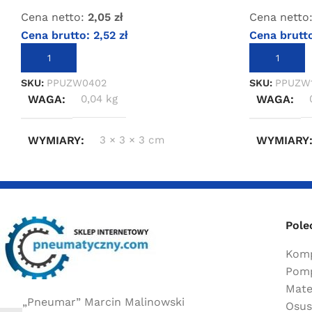
Cena netto:
2,05
zł
Cena netto
Cena brutto:
2,52
zł
Cena brutt
DODAJ DO KOSZYKA
DODAJ DO 
SKU:
PPUZW0402
SKU:
PPUZW
WAGA
0,04 kg
WAGA
WYMIARY
3 × 3 × 3 cm
WYMIARY
Pole
Komp
Pomp
Mate
„Pneumar” Marcin Malinowski
Osus