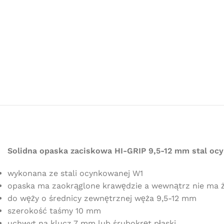
Solidna opaska zaciskowa HI-GRIP 9,5-12 mm stal o
wykonana ze stali ocynkowanej W1
opaska ma zaokrąglone krawędzie a wewnątrz nie ma 
do węży o średnicy zewnętrznej węża 9,5-12 mm
szerokość taśmy 10 mm
uchwyt na klucz 7 mm lub śrubokręt płaski