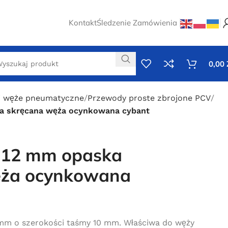
Kontakt
Śledzenie Zamówienia
0,00
i węże pneumatyczne
Przewody proste zbrojone PCV
ka skręcana węża ocynkowana cybant
-12 mm opaska
ęża ocynkowana
mm o szerokości taśmy 10 mm. Właściwa do węży