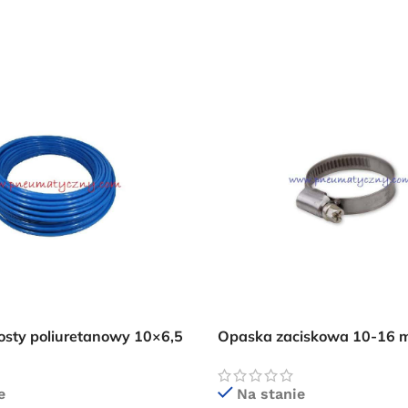
osty poliuretanowy 10×6,5
Opaska zaciskowa 10-16 
prostych zbrojonych
e
Na stanie