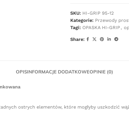
SKU:
HI-GRIP 95-12
Kategorie:
Przewody pros
Tagi:
OPASKA HI-GRIP
,
op
Share:
OPIS
INFORMACJE DODATKOWE
OPINIE (0)
cynkowana
żadnych ostrych elementów, które mogłyby uszkodzić wą