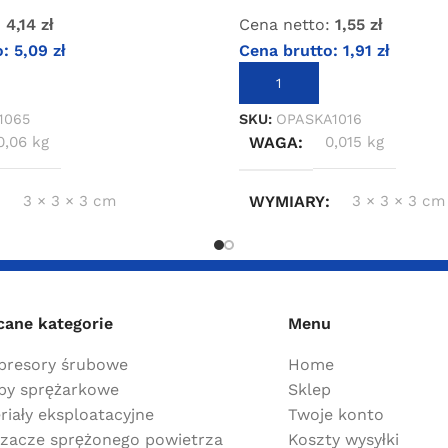
:
4,14
zł
Cena netto:
1,55
zł
o:
5,09
zł
Cena brutto:
1,91
zł
KOSZYKA
DODAJ DO KOSZYKA
1065
SKU:
OPASKA1016
0,06 kg
WAGA
0,015 kg
3 × 3 × 3 cm
WYMIARY
3 × 3 × 3 cm
cane kategorie
Menu
resory śrubowe
Home
y sprężarkowe
Sklep
riały eksploatacyjne
Twoje konto
zacze sprężonego powietrza
Koszty wysyłki