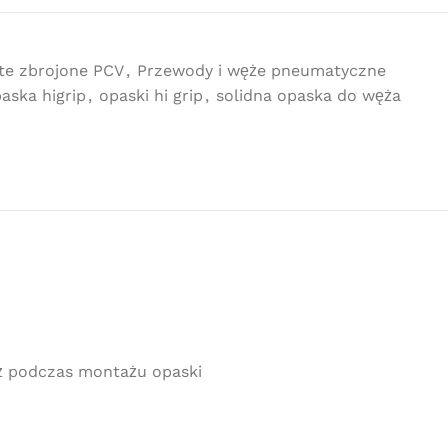
te zbrojone PCV
,
Przewody i węże pneumatyczne
aska higrip
,
opaski hi grip
,
solidna opaska do węża
ż podczas montażu opaski