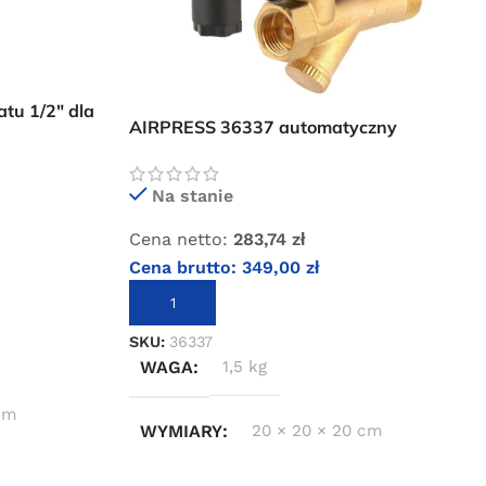
tu 1/2″ dla
AIRPRESS 36337 automatyczny
a Air
czasowy spust kondensatu
Na stanie
Cena netto:
283,74
zł
Cena brutto:
349,00
zł
DODAJ DO KOSZYKA
SKU:
36337
WAGA
1,5 kg
 cm
WYMIARY
20 × 20 × 20 cm