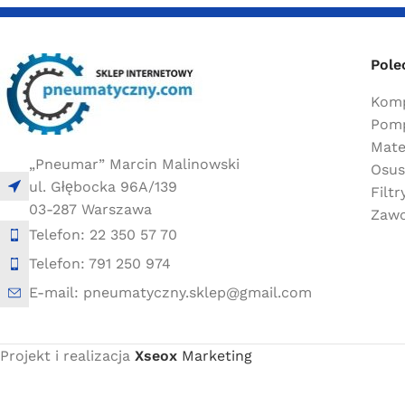
Pole
Komp
Pomp
Mate
„Pneumar” Marcin Malinowski
Osus
ul. Głębocka 96A/139
Filt
03-287 Warszawa
Zawo
Telefon: 22 350 57 70
Telefon: 791 250 974
E-mail: pneumatyczny.sklep@gmail.com
Projekt i realizacja
Xseox
Marketing