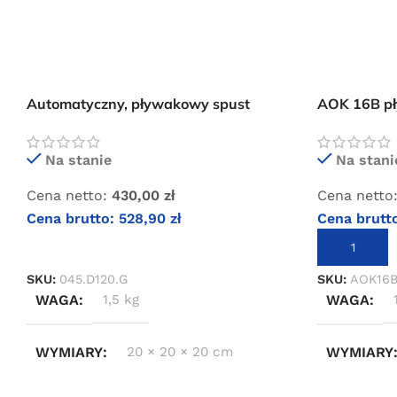
Automatyczny, pływakowy spust
AOK 16B p
kondensatu OMI SC12M
kondensatu 
Omega
Na stanie
Na stani
Cena netto:
430,00
zł
Cena netto
Cena brutto:
528,90
zł
Cena brutt
DODAJ DO KOSZYKA
DODAJ DO 
SKU:
045.D120.G
SKU:
AOK16
WAGA
1,5 kg
WAGA
WYMIARY
20 × 20 × 20 cm
WYMIARY