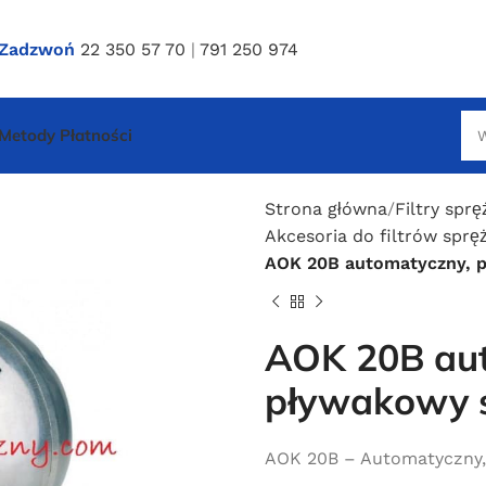
Zadzwoń
22 350 57 70
|
791 250 974
Metody Płatności
Strona główna
Filtry spr
Akcesoria do filtrów spr
AOK 20B automatyczny, 
AOK 20B au
pływakowy 
AOK 20B – Automatyczny,