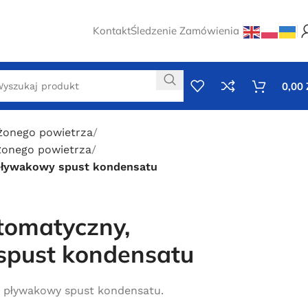
Kontakt
Śledzenie Zamówienia
0,00
ężonego powietrza
ężonego powietrza
pływakowy spust kondensatu
tomatyczny,
spust kondensatu
 pływakowy spust kondensatu.