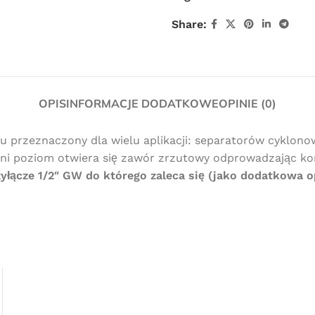
Share:
OPIS
INFORMACJE DODATKOWE
OPINIE (0)
przeznaczony dla wielu aplikacji: separatorów cyklonow
edni poziom otwiera się zawór zrzutowy odprowadzając k
zyłącze 1/2″ GW do którego zaleca się (jako dodatkowa 