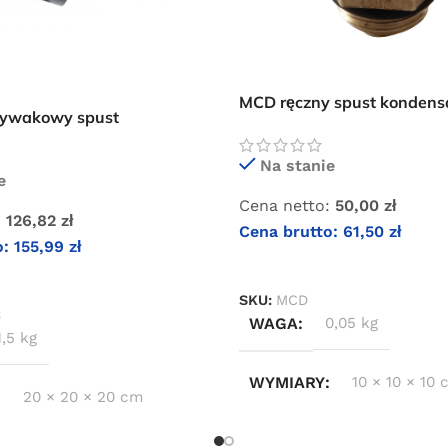
MCD ręczny spust kondensa
ływakowy spust
filtrów i separatorów Omeg
dla filtrów i separatorów
Na stanie
e
Cena netto:
50,00
zł
:
126,82
zł
Cena brutto:
61,50
zł
o:
155,99
zł
DODAJ DO KOSZYKA
KOSZYKA
SKU:
MCD
B
WAGA
0,05 kg
1,5 kg
WYMIARY
10 × 10 × 10
20 × 20 × 20 cm