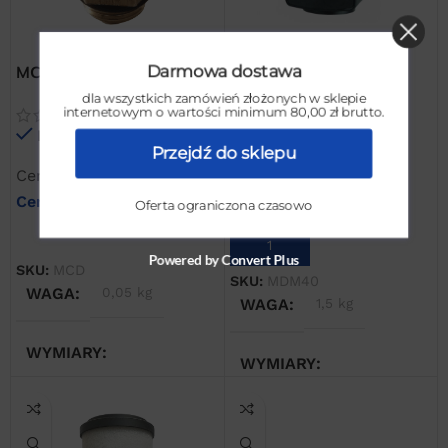
MCD ręczny spust
Darmowa dostawa
MDM 40 magnetyczny
kondensatu 1/2″ dla
dla wszystkich zamówień złożonych w sklepie
manometr różnicowy do
internetowym o wartości minimum 80,00 zł brutto.
filtrów i separatorów
filtrów AF
Na stanie
Omega Air
Na stanie
Przejdź do sklepu
Cena netto:
50,00
zł
Cena netto:
230,00
zł
Cena brutto:
61,50
zł
Oferta ograniczona czasowo
Cena brutto:
282,90
zł
DODAJ DO KOSZYKA
DODAJ DO KOSZYKA
Powered by Convert Plus
SKU:
MCD
SKU:
MDM40
WAGA
0,05 kg
WAGA
1,5 kg
WYMIARY
WYMIARY
10 × 10 × 10 cm
20 × 20 × 20 cm