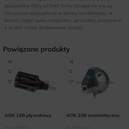
akcesoriów filtry AF/AAF firmy Omega Air nie są
fabrycznie wyposażone w spusty kondensatu. W
dolnej części opisu znajdziesz „produkty powiązane”
a w nich różne dedykowane spusty.
Powiązane produkty
AOK 16B pływakowy
AOK 20B automatyczny,
spust kondensatu dla
pływakowy spust
filtrów i separatorów
kondensatu