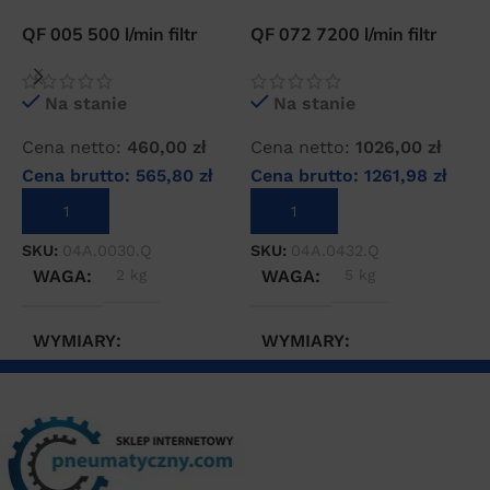
QF 005 500 l/min filtr
QF 072 7200 l/min filtr
O
wstępny sprężonego
wstępny sprężonego
f
powietrza
powietrza
s
Na stanie
Na stanie
Cena netto:
460,00
zł
Cena netto:
1026,00
zł
C
Cena brutto:
565,80
zł
Cena brutto:
1261,98
zł
C
DODAJ DO KOSZYKA
DODAJ DO KOSZYKA
SKU:
04A.0030.Q
SKU:
04A.0432.Q
S
WAGA
2 kg
WAGA
5 kg
WYMIARY
WYMIARY
10 × 10 × 30 cm
30 × 20 × 50 cm