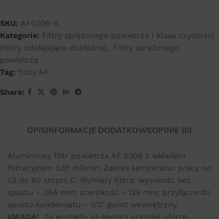
SKU:
AF0306-S
Kategorie:
Filtry sprężonego powietrza I klasa czystości
(filtry odolejające dokładne)
,
Filtry sprężonego
powietrza
Tag:
filtry AF
Share:
OPIS
INFORMACJE DODATKOWE
OPINIE (0)
Aluminiowy filtr powietrza AF 0306 z wkładem
filtracyjnym 0,01 mikron. Zakres temperatur pracy od
1,5 do 60 stopni C. Wymiary filtra: wysokość bez
spustu – 364 mm; szerokość – 125 mm; przyłącze do
spustu kondensatu – 1/2″ gwint wewnętrzny.
UWAGA!
Ze względu na bardzo szeroką ofertę