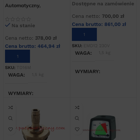
Dostępne na zamówienie
Automatyczny,
elektroniczny spust
Cena netto:
700,00
zł
kondensatu TD 16M
Cena brutto:
861,00
zł
Na stanie
DODAJ DO KOSZYKA
Cena netto:
378,00
zł
SKU:
EMD12 230V
Cena brutto:
464,94
zł
WAGA
1,5 kg
DODAJ DO KOSZYKA
SKU:
TD16M
WYMIARY
WAGA
1,5 kg
20 × 20 × 20 cm
WYMIARY
20 × 20 × 20 cm