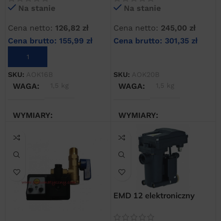
Na stanie
Na stanie
Omega
Cena netto:
126,82
zł
Cena netto:
245,00
zł
Cena brutto:
155,99
zł
Cena brutto:
301,35
zł
DODAJ DO KOSZYKA
DODAJ DO KOSZYKA
SKU:
AOK16B
SKU:
AOK20B
WAGA
1,5 kg
WAGA
1,5 kg
WYMIARY
WYMIARY
20 × 20 × 20 cm
20 × 20 × 20 cm
EMD 12 elektroniczny
„bezstratny” spust
kondensatu