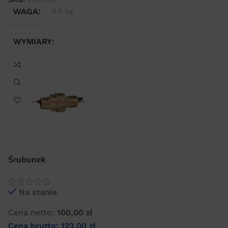
WAGA
0,5 kg
10 × 10 × 10 cm
WYMIARY
10 × 10 × 30 cm
Śrubunek
odpowietrzający do AOK
20B
Na stanie
Cena netto:
100,00
zł
Cena brutto:
123,00
zł