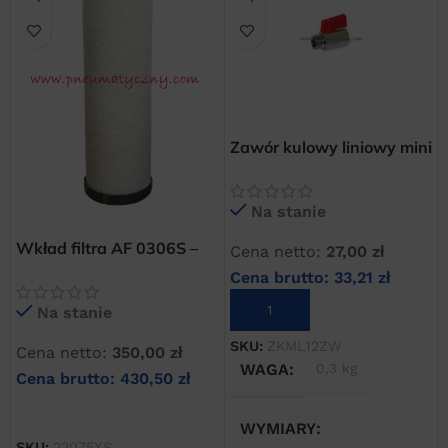
Zawór kulowy liniowy mini
nyplowy 1/2″ ZW
Na stanie
Wkład filtra AF 0306S –
Cena netto:
27,00
zł
22075S (XS) 0,01 µm
Cena brutto:
33,21
zł
DODAJ DO KOSZYKA
Na stanie
SKU:
ZKML12ZW
Cena netto:
350,00
zł
WAGA
0,3 kg
Cena brutto:
430,50
zł
DODAJ DO KOSZYKA
WYMIARY
SKU:
22075XS