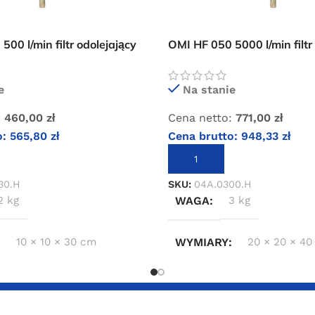
500 l/min filtr odolejający
OMI HF 050 5000 l/min filtr
prężonego powietrza
dokładny sprężonego powi
e
Na stanie
:
460,00
zł
Cena netto:
771,00
zł
o:
565,80
zł
Cena brutto:
948,33
zł
KOSZYKA
DODAJ DO KOSZYKA
30.H
SKU:
04A.0300.H
2 kg
WAGA
3 kg
10 × 10 × 30 cm
WYMIARY
20 × 20 × 40