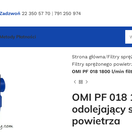
Zadzwoń
22 350 57 70
|
791 250 974
Metody Płatności
Strona główna
Filtry spr
Filtry sprężonego powietrza
OMI PF 018 1800 l/min fil
OMI PF 018 1
odolejający
powietrza