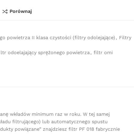
Porównaj
go powietrza II klasa czystości (filtry odolejające)
,
Filtry
iltr odoelajający sprężonego powietrza
,
filtr omi
mianę wkładów minimum raz w roku. W tej samej
kładu filtrującego) lub automatycznego spustu
dukty powiązane” znajdziesz filtr PF 018 fabrycznie