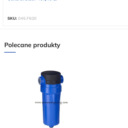
DOWIEDZ SIĘ WIĘCEJ
SKU:
045.F620
Polecane produkty