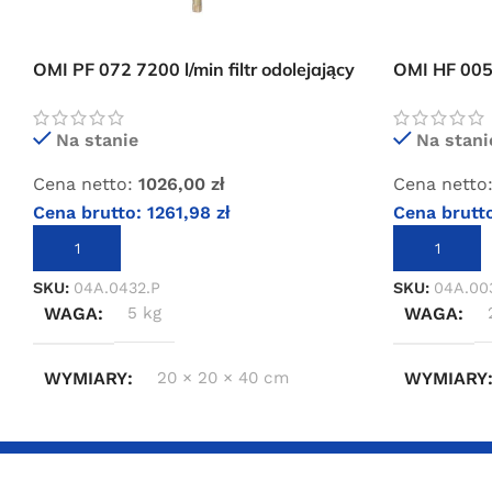
OMI PF 072 7200 l/min filtr odolejający
OMI HF 005 
sprężonego powietrza
dokładny s
Na stanie
Na stani
Cena netto:
1026,00
zł
Cena netto
Cena brutto:
1261,98
zł
Cena brutt
DODAJ DO KOSZYKA
DODAJ DO 
SKU:
04A.0432.P
SKU:
04A.00
WAGA
5 kg
WAGA
WYMIARY
20 × 20 × 40 cm
WYMIARY