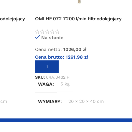
 odolejający
OMI HF 072 7200 l/min filtr odolejający
etrza
dokładny sprężonego powietrza
Na stanie
Cena netto:
1026,00
zł
Cena brutto:
1261,98
zł
DODAJ DO KOSZYKA
SKU:
04A.0432.H
WAGA
5 kg
 cm
WYMIARY
20 × 20 × 40 cm