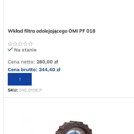
Wkład filtra odolejającego OMI PF 018
Na stanie
Cena netto:
280,00
zł
Cena brutto:
344,40
zł
DODAJ DO KOSZYKA
SKU:
04E.0108.P