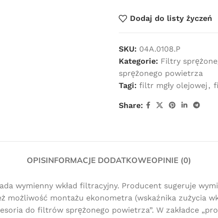
Dodaj do listy życzeń
SKU:
04A.0108.P
Kategorie:
Filtry sprężone
sprężonego powietrza
Tagi:
filtr mgły olejowej
,
f
Share:
OPIS
INFORMACJE DODATKOWE
OPINIE (0)
siada wymienny wkład filtracyjny. Producent sugeruje wy
ównież możliwość montażu ekonometra (wskaźnika zużycia w
soria do filtrów sprężonego powietrza”. W zakładce „pro