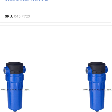
DODAJ DO KOSZYKA
SKU:
045.F720