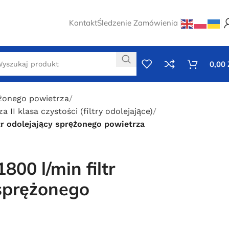
Kontakt
Śledzenie Zamówienia
0,00
ężonego powietrza
 II klasa czystości (filtry odolejające)
tr odolejający sprężonego powietrza
800 l/min filtr
 sprężonego