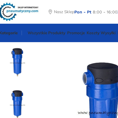
Nasz Sklep
Pon - Pt
8:00 - 16:00
Kategorie
Wszystkie Produkty
Promocje
Koszty Wysyłki