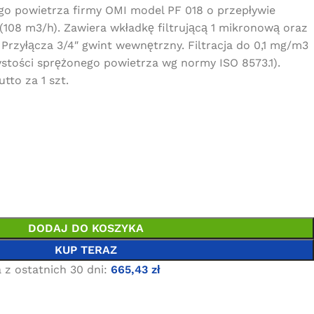
ego powietrza firmy OMI model PF 018 o przepływie
108 m3/h). Zawiera wkładkę filtrującą 1 mikronową oraz
Przyłącza 3/4″ gwint wewnętrzny. Filtracja do 0,1 mg/m3
zystości sprężonego powietrza wg normy ISO 8573.1).
tto za 1 szt.
DODAJ DO KOSZYKA
KUP TERAZ
 z ostatnich 30 dni:
665,43
zł