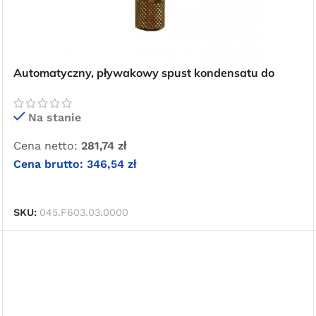
Darmowa
Automatyczny, pływakowy spust kondensatu do
filtrów OMI AM 10
dostawa
Na stanie
dla wszystkich zamówień złożonych w
Cena netto:
281,74
zł
sklepie internetowym o wartości
Cena brutto:
346,54
zł
minimum 80,00 zł brutto.
DODAJ DO KOSZYKA
SKU:
045.F603.03.0000
Przejdź do sklepu
Oferta ograniczona czasowo