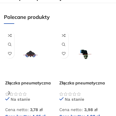
Polecane produkty
Złączka pneumatyczna
Złączka pneumatyczna
Z
wtykowa kolanko 4×4
wtykowa kolanko 6×1/4″
w
GZ
Na stanie
Na stanie
Cena netto:
3,78
zł
Cena netto:
3,98
zł
C