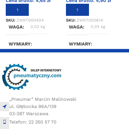
Cena brutto:
4,65
zł
Cena brutto:
4,90
zł
C
DODAJ DO KOSZYKA
DODAJ DO KOSZYKA
SKU:
ZWKT000404
SKU:
ZWKT000614
S
WAGA
0,02 kg
WAGA
0,05 kg
WYMIARY
WYMIARY
2 × 2 × 2 cm
2 × 2 × 2 cm
„Pneumar” Marcin Malinowski
ul. Głębocka 96A/139
03-287 Warszawa
Telefon: 22 350 57 70