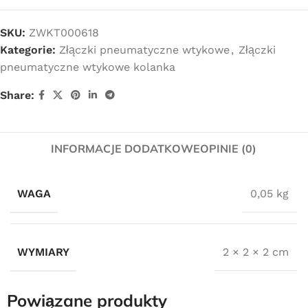
SKU:
ZWKT000618
Kategorie:
Złączki pneumatyczne wtykowe
,
Złączki
pneumatyczne wtykowe kolanka
Share:
INFORMACJE DODATKOWE
OPINIE (0)
WAGA
0,05 kg
WYMIARY
2 × 2 × 2 cm
Powiązane produkty
Darmowa dostawa