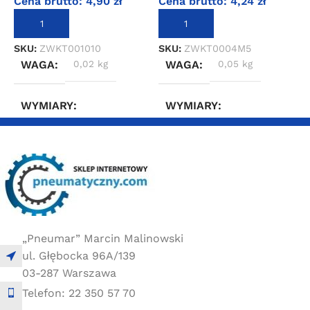
Cena brutto:
4,90
zł
Cena brutto:
4,24
zł
C
DODAJ DO KOSZYKA
DODAJ DO KOSZYKA
SKU:
ZWKT001010
SKU:
ZWKT0004M5
S
WAGA
0,02 kg
WAGA
0,05 kg
WYMIARY
WYMIARY
2 × 2 × 2 cm
2 × 2 × 2 cm
„Pneumar” Marcin Malinowski
ul. Głębocka 96A/139
03-287 Warszawa
Telefon: 22 350 57 70