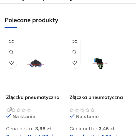
dla wszystkich zamówień złożonych w sklepie
internetowym o wartości minimum 80,00 zł brutto.
Polecane produkty
Przejdź do sklepu
Oferta ograniczona czasowo
Powered by Convert Plus
Złączka pneumatyczna
Złączka pneumatyczna
Z
wtykowa kolanko 10×10
wtykowa kolanko 4xM5
w
GZ
Na stanie
Na stanie
Cena netto:
3,98
zł
Cena netto:
3,45
zł
C