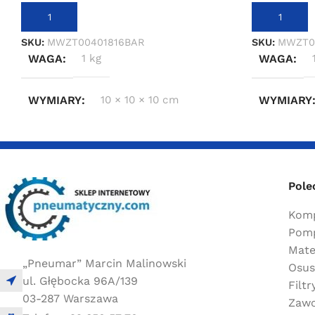
DODAJ DO KOSZYKA
DODAJ DO 
SKU:
MWZT00401816BAR
SKU:
MWZT0
WAGA
1 kg
WAGA
WYMIARY
10 × 10 × 10 cm
WYMIARY
Pole
Komp
Pomp
Mate
„Pneumar” Marcin Malinowski
Osus
ul. Głębocka 96A/139
Filt
03-287 Warszawa
Zawo