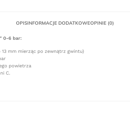
OPIS
INFORMACJE DODATKOWE
OPINIE (0)
 0-6 bar:
ło 13 mm mierząc po zewnątrz gwintu)
bar
Darmowa
ego powietrza
ni C.
dostawa
dla wszystkich zamówień złożonych w
sklepie internetowym o wartości
minimum 80,00 zł brutto.
Przejdź do sklepu