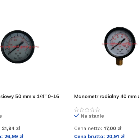
Oferta ograniczona czasowo
siowy 50 mm x 1/4″ 0-16
Manometr radialny 40 mm x
bar
e
Na stanie
:
21,94
zł
Cena netto:
17,00
zł
o:
26,99
zł
Cena brutto:
20,91
zł