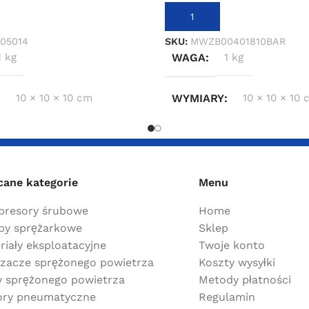
KOSZYKA
DODAJ DO KOSZYKA
05014
SKU:
MWZB00401810BAR
1 kg
WAGA
1 kg
10 × 10 × 10 cm
WYMIARY
10 × 10 × 10
cane kategorie
Menu
resory śrubowe
Home
y sprężarkowe
Sklep
riały eksploatacyjne
Twoje konto
zacze sprężonego powietrza
Koszty wysyłki
ry sprężonego powietrza
Metody płatności
ry pneumatyczne
Regulamin