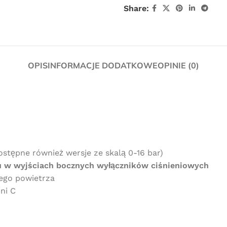
Share:
OPIS
INFORMACJE DODATKOWE
OPINIE (0)
Darmowa
ostępne również wersje ze skalą 0-16 bar)
 w wyjściach bocznych wyłączników ciśnieniowych
dostawa
ego powietrza
ni C
dla wszystkich zamówień złożonych w
sklepie internetowym o wartości
minimum 80,00 zł brutto.