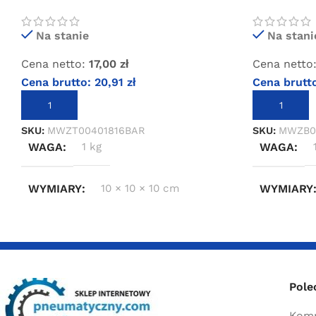
bar
bar
Na stanie
Na stani
Cena netto:
17,00
zł
Cena netto
Cena brutto:
20,91
zł
Cena brutt
DODAJ DO KOSZYKA
DODAJ DO 
SKU:
MWZT00401816BAR
SKU:
MWZB0
WAGA
1 kg
WAGA
WYMIARY
10 × 10 × 10 cm
WYMIARY
Pole
Komp