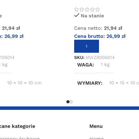
bar
e
Na stanie
:
21,94
zł
Cena netto:
21,94
zł
o:
26,99
zł
Cena brutto:
26,99
zł
KOSZYKA
DODAJ DO KOSZYKA
105014
SKU:
MWZB005014
1 kg
WAGA
1 kg
10 × 10 × 10 cm
WYMIARY
10 × 10 × 10
cane kategorie
Menu
resory śrubowe
Home