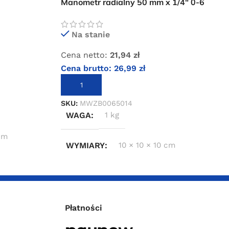
Manometr radialny 50 mm x 1/4″ 0-6
bar
Na stanie
Cena netto:
21,94
zł
Cena brutto:
26,99
zł
DODAJ DO KOSZYKA
SKU:
MWZB0065014
WAGA
1 kg
 cm
WYMIARY
10 × 10 × 10 cm
Płatności