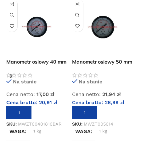
Przejdź do sklepu
Oferta ograniczona czasowo
Powered by Convert Plus
Manometr osiowy 40 mm
Manometr osiowy 50 mm
M
x 1/8″ 0-10 bar
x 1/4″ 0-16 bar
m
Na stanie
Na stanie
Cena netto:
17,00
zł
Cena netto:
21,94
zł
C
Cena brutto:
20,91
zł
Cena brutto:
26,99
zł
C
DODAJ DO KOSZYKA
DODAJ DO KOSZYKA
SKU:
MWZT00401810BAR
SKU:
MWZT005014
S
WAGA
1 kg
WAGA
1 kg