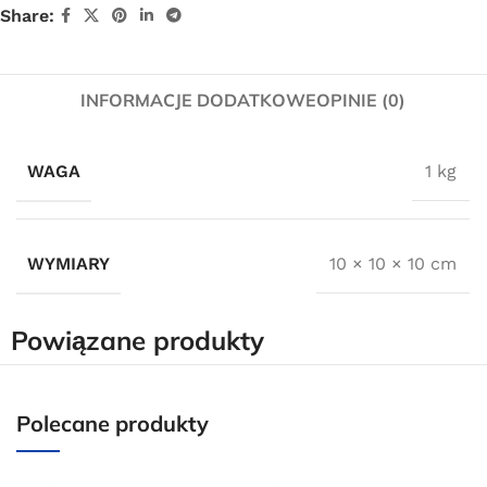
Share:
INFORMACJE DODATKOWE
OPINIE (0)
WAGA
1 kg
WYMIARY
10 × 10 × 10 cm
Powiązane produkty
Darmowa dostawa
Polecane produkty
dla wszystkich zamówień złożonych w sklepie
internetowym o wartości minimum 80,00 zł brutto.