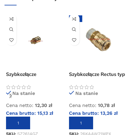
dla wszystkich zamówień złożonych w sklepie
internetowym o wartości minimum 80,00 zł brutto.
-12%
Przejdź do sklepu
Oferta ograniczona czasowo
Powered by Convert Plus
Szybkozłącze
Szybkozłącze Rectus typ
W
standardowe z gwintem
26 z gwintem
g
zewnętrznym 1/4″
zewnętrznym 1/2″
1
Na stanie
Na stanie
Cena netto:
12,30
zł
Cena netto:
10,78
zł
C
Cena brutto:
15,13
zł
Cena brutto:
13,26
zł
C
DODAJ DO KOSZYKA
DODAJ DO KOSZYKA
SKU:
SZ2614GZ
SKU:
26KAAW21MPX
S