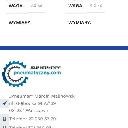
WAGA
0,2 kg
WAGA
0,2 kg
WYMIARY
WYMIARY
3 × 2,4 × 6,6 cm
3 × 2,4 × 6,6 cm
„Pneumar” Marcin Malinowski
ul. Głębocka 96A/139
03-287 Warszawa
Telefon: 22 350 57 70
Telefon: 791 250 974