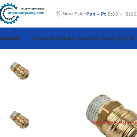
Nasz Sklep
Pon - Pt
8:00 - 16:00
Kategorie
Wszystkie Produkty
Promocje
Koszty Wysyłki