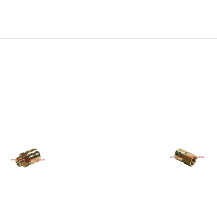
dostawa
dla wszystkich zamówień złożonych w
sklepie internetowym o wartości
minimum 80,00 zł brutto.
Przejdź do sklepu
Oferta ograniczona czasowo