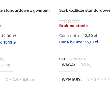
ze standardowe z gwintem
Szybkozłącze standardowe
m 3/8″
wewnętrznym 1/4″
Brak na stanie
e
Cena netto:
12,30
zł
:
12,30
zł
Cena brutto:
15,13
zł
o:
15,13
zł
DOWIEDZ SIĘ WIĘCEJ
KOSZYKA
SKU:
SZ2614GW
8GZ
WAGA
0,2 kg
0,2 kg
WYMIARY
3 × 2,4 × 4,
3 × 2,4 × 6,6 cm