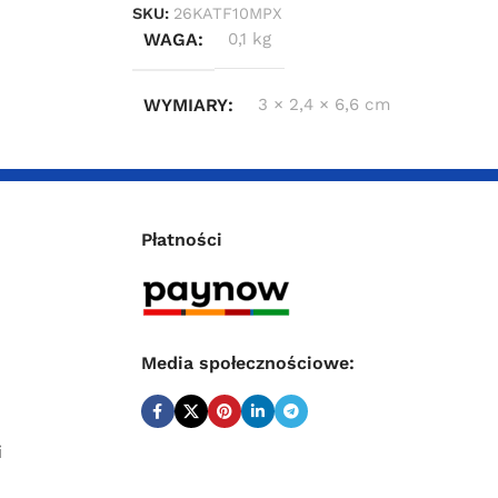
SKU:
26KATF10MPX
WAGA
0,1 kg
WYMIARY
3 × 2,4 × 6,6 cm
Płatności
Media społecznościowe:
i