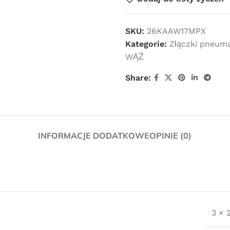
SKU:
26KAAW17MPX
Kategorie:
Złączki pneum
WĄŻ
Share:
INFORMACJE DODATKOWE
OPINIE (0)
3 × 
Darmowa