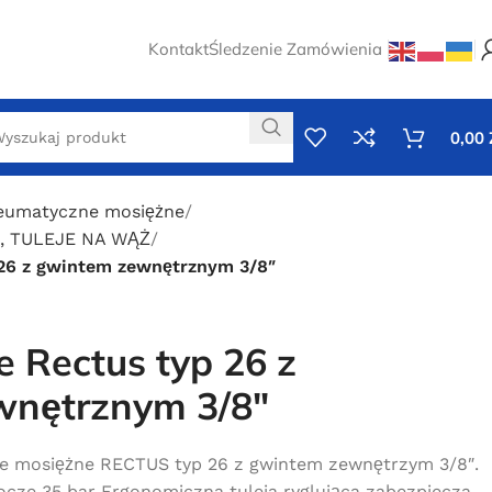
Kontakt
Śledzenie Zamówienia
0,00
neumatyczne mosiężne
, TULEJE NA WĄŻ
 26 z gwintem zewnętrznym 3/8″
 Rectus typ 26 z
wnętrznym 3/8″
e mosiężne RECTUS typ 26 z gwintem zewnętrzym 3/8″.
ocze 35 bar Ergonomiczna tuleja ryglująca zabezpiecza