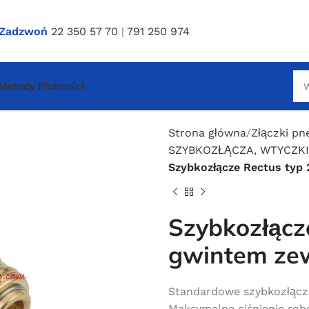
Zadzwoń
22 350 57 70
|
791 250 974
Metody Płatności
Strona główna
Złączki p
SZYBKOZŁĄCZA, WTYCZKI
Szybkozłącze Rectus typ
Szybkozłącze
gwintem ze
Standardowe szybkozłącz
Maksymalne ciśnienie rob