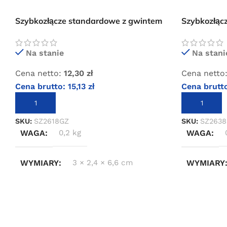
Szybkozłącze standardowe z gwintem
Szybkozłąc
zewnętrznym 1/8″
zewnętrzny
Na stanie
Na stani
Cena netto:
12,30
zł
Cena netto
Cena brutto:
15,13
zł
Cena brutt
DODAJ DO KOSZYKA
DODAJ DO 
SKU:
SZ2618GZ
SKU:
SZ263
WAGA
0,2 kg
WAGA
WYMIARY
3 × 2,4 × 6,6 cm
WYMIARY