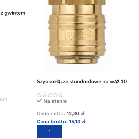
 z gwintem
Szybkozłącze standardowe na wąż 10
mm Rectus typ 26
4 cm
Na stanie
Cena netto:
12,30
zł
Cena brutto:
15,13
zł
DODAJ DO KOSZYKA