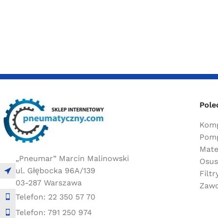
Pole
Komp
Pomp
Mate
„Pneumar” Marcin Malinowski
Osus
ul. Głębocka 96A/139
Filt
03-287 Warszawa
Zawo
Telefon: 22 350 57 70
Telefon: 791 250 974