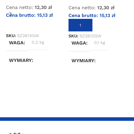
Cena netto:
12,30
zł
Cena netto:
12,30
zł
C
Cena brutto:
15,13
zł
Cena brutto:
15,13
zł
C
DOWIEDZ SIĘ WIĘCEJ
DODAJ DO KOSZYKA
SKU:
SZ2614GW
SKU:
SZ2612GW
S
WAGA
0,2 kg
WAGA
0,1 kg
WYMIARY
WYMIARY
3 × 2,4 × 4,4 cm
3 × 2,4 × 4,4 cm