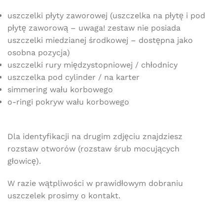
uszczelki płyty zaworowej (uszczelka na płytę i pod
płytę zaworową – uwaga! zestaw nie posiada
uszczelki miedzianej środkowej – dostępna jako
osobna pozycja)
uszczelki rury międzystopniowej / chłodnicy
uszczelka pod cylinder / na karter
simmering wału korbowego
o-ringi pokryw wału korbowego
Darmowa dostawa
dla wszystkich zamówień złożonych w sklepie
internetowym o wartości minimum 80,00 zł brutto.
Dla identyfikacji na drugim zdjęciu znajdziesz
rozstaw otworów (rozstaw śrub mocujących
Przejdź do sklepu
głowicę).
Oferta ograniczona czasowo
W razie wątpliwości w prawidłowym dobraniu
uszczelek prosimy o kontakt.
Powered by Convert Plus