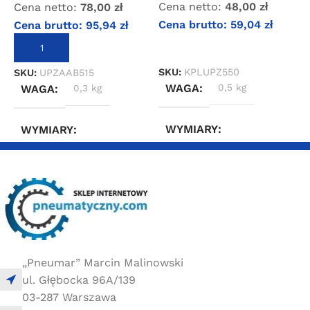
Cena netto:
48,00
zł
Cena netto:
78,00
zł
Cena brutto:
59,04
zł
Cena brutto:
95,94
zł
S
DOWIEDZ SIĘ WIĘCEJ
DODAJ DO KOSZYKA
SKU:
KPLUPZ550
SKU:
UPZAAB515
WAGA
0,5 kg
WAGA
0,3 kg
WYMIARY
WYMIARY
5 × 5 × 20 cm
15 × 30 × 30 cm
„Pneumar” Marcin Malinowski
ul. Głębocka 96A/139
03-287 Warszawa