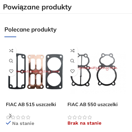
Powiązane produkty
Polecane produkty
A
u
FIAC AB 515 uszczelki
FIAC AB 550 uszczelki
płyty zaworowej
płyty zaworowej sprężarki
kompresora
C
Brak na stanie
Na stanie
C