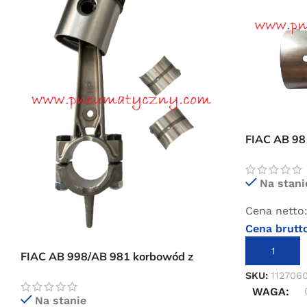
FIAC AB 98
sprężarki
Na stani
Cena netto
Cena brutt
DODAJ DO 
FIAC AB 998/AB 981 korbowód z
tłokiem wysokiego ciśnienia (55 mm)
SKU:
112706
WAGA
Na stanie