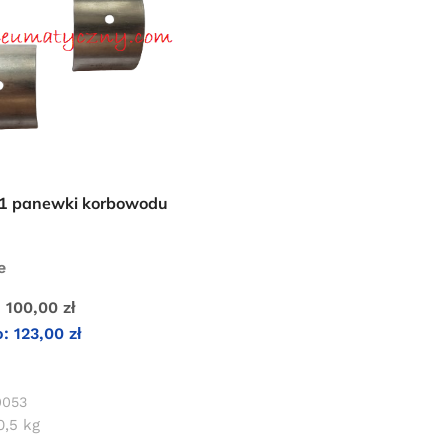
1 panewki korbowodu
e
:
100,00
zł
o:
123,00
zł
KOSZYKA
0053
0,5 kg