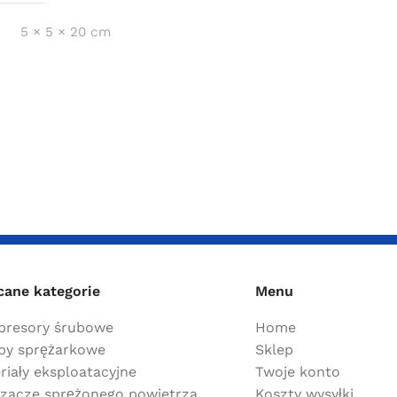
5 × 5 × 20 cm
cane kategorie
Menu
resory śrubowe
Home
y sprężarkowe
Sklep
riały eksploatacyjne
Twoje konto
zacze sprężonego powietrza
Koszty wysyłki