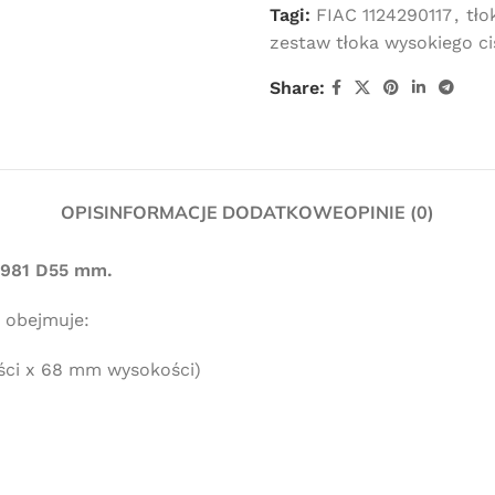
Tagi:
FIAC 1124290117
,
tło
zestaw tłoka wysokiego ci
Share:
OPIS
INFORMACJE DODATKOWE
OPINIE (0)
 981 D55 mm.
 obejmuje:
ości x 68 mm wysokości)