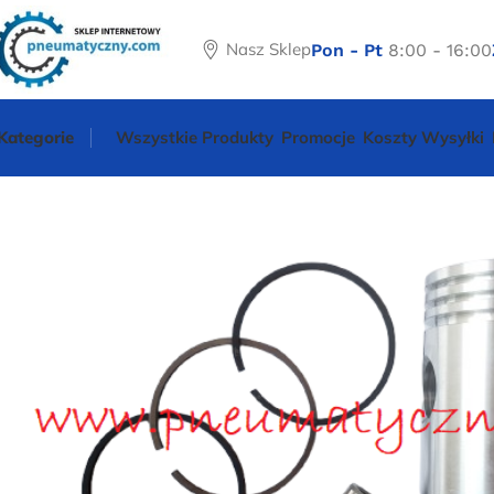
Nasz Sklep
Pon - Pt
8:00 - 16:00
Kategorie
Wszystkie Produkty
Promocje
Koszty Wysyłki