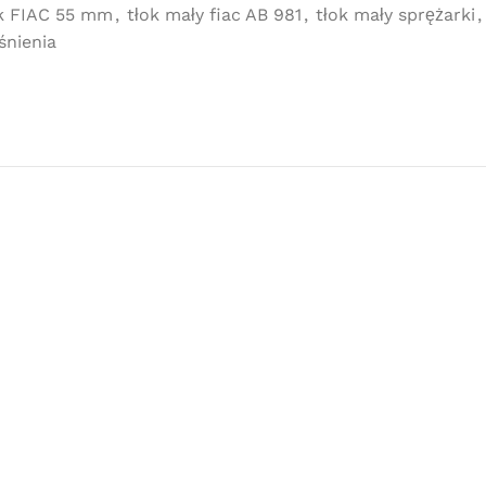
k FIAC 55 mm
,
tłok mały fiac AB 981
,
tłok mały sprężarki
,
śnienia