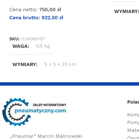
Cena netto:
750,00
zł
WYMIARY
Cena brutto:
922,50
zł
DODAJ DO KOSZYKA
SKU:
1124080187
WAGA
0,5 kg
WYMIARY
5 × 5 × 20 cm
Pole
Komp
Pomp
Mate
„Pneumar” Marcin Malinowski
Osus