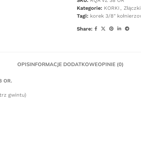
SKU:
RQA VZ 38 OR
Kategorie:
KORKI
,
Złączk
Tagi:
korek 3/8" kołnierz
Share:
OPIS
INFORMACJE DODATKOWE
OPINIE (0)
8 OR.
trz gwintu)