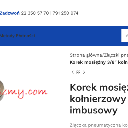
Zadzwoń
22 350 57 70
|
791 250 974
Metody Płatności
Strona główna
Złączki p
Korek mosiężny 3/8″ koł
Korek mosię
kołnierzowy 
imbusowy
Złączka pneumatyczna ko