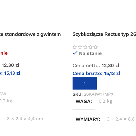
ze standardowe z gwintem
Szybkozłącze Rectus typ 2
ym 1/4″
wewnętrznym 3/8″
anie
Na stanie
:
12,30
zł
Cena netto:
12,30
zł
o:
15,13
zł
Cena brutto:
15,13
zł
IĘ WIĘCEJ
DODAJ DO KOSZYKA
4GW
SKU:
26KAIW17MPX
0,2 kg
WAGA
0,2 kg
3 × 2,4 × 4,4 cm
WYMIARY
3 × 2,4 × 6,