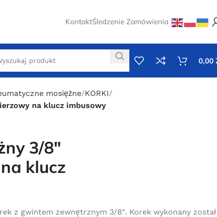
Kontakt
Śledzenie Zamówienia
0,00
neumatyczne mosiężne
KORKI
nierzowy na klucz imbusowy
żny 3/8″
na klucz
rek z gwintem zewnętrznym 3/8″. Korek wykonany został