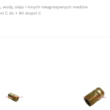
Darmowa
 wody, oleju i innych nieagresywnych mediów
dostawa
ni C do + 80 stopni C
dla wszystkich zamówień złożonych w
sklepie internetowym o wartości
minimum 80,00 zł brutto.
Przejdź do sklepu
Oferta ograniczona czasowo