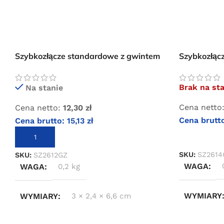
Szybkozłącze standardowe z gwintem
Szybkozłąc
zewnętrznym 1/2″
wewnętrzn
Brak na st
Na stanie
Cena netto
Cena netto:
12,30
zł
Cena brutt
Cena brutto:
15,13
zł
DOWIEDZ S
DODAJ DO KOSZYKA
SKU:
SZ261
SKU:
SZ2612GZ
WAGA
WAGA
0,2 kg
WYMIARY
WYMIARY
3 × 2,4 × 6,6 cm