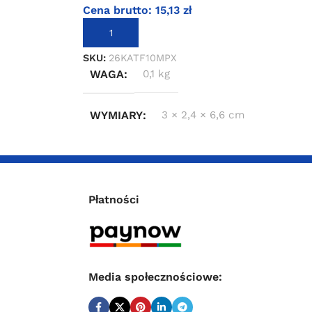
Cena brutto:
15,13
zł
DODAJ DO KOSZYKA
SKU:
26KATF10MPX
WAGA
0,1 kg
WYMIARY
3 × 2,4 × 6,6 cm
Płatności
Media społecznościowe: