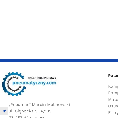
Pole
Komp
Pomp
Mate
„Pneumar” Marcin Malinowski
Osus
ul. Głębocka 96A/139
Filt
03-287 Warszawa