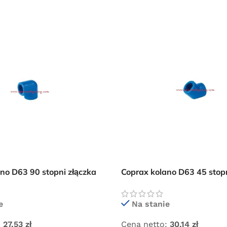
Przejdź do sklepu
Oferta ograniczona czasowo
no D63 90 stopni złączka
Coprax kolano D63 45 stopn
pneumatycznej
instalacji pneumatycznej
e
Na stanie
:
27,53
zł
Cena netto:
30,14
zł