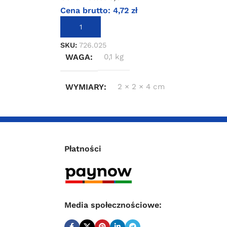
Cena brutto:
4,72
zł
DODAJ DO KOSZYKA
SKU:
726.025
WAGA
0,1 kg
WYMIARY
2 × 2 × 4 cm
Płatności
Media społecznościowe: