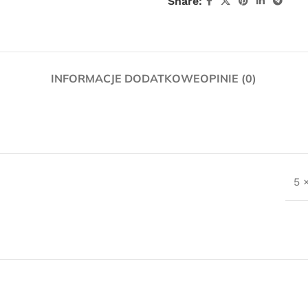
Share:
INFORMACJE DODATKOWE
OPINIE (0)
Darmowa
5 
dostawa
dla wszystkich zamówień złożonych w
sklepie internetowym o wartości
minimum 80,00 zł brutto.