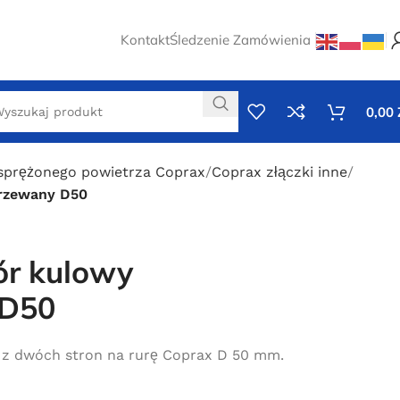
Kontakt
Śledzenie Zamówienia
0,00
 sprężonego powietrza Coprax
Coprax złączki inne
rzewany D50
ór kulowy
 D50
z dwóch stron na rurę Coprax D 50 mm.