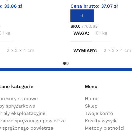
o:
33,86
zł
Cena brutto:
37,07
zł
KOSZYKA
DODAJ DO KOSZYKA
3
SKU:
770.063
0,1 kg
WAGA
0,1 kg
2 × 2 × 4 cm
WYMIARY
2 × 2 × 4 cm
cane kategorie
Menu
resory śrubowe
Home
y sprężarkowe
Sklep
riały eksploatacyjne
Twoje konto
zacze sprężonego powietrza
Koszty wysyłki
ry sprężonego powietrza
Metody płatności