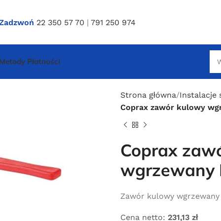
Zadzwoń
22 350 57 70
|
791 250 974
Metody Płatności
Strona główna
Instalacje
Coprax zawór kulowy wg
Coprax zaw
wgrzewany
Zawór kulowy wgrzewany 
Cena netto:
231,13
zł