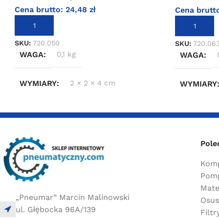
Cena brutto:
24,48
zł
Cena brutt
DODAJ DO KOSZYKA
DODAJ DO 
SKU:
720.050
SKU:
720.06
WAGA
0,1 kg
WAGA
WYMIARY
2 × 2 × 4 cm
WYMIARY
Pole
Komp
Pomp
Mate
„Pneumar” Marcin Malinowski
Osus
ul. Głębocka 96A/139
Filt