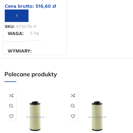
Cena brutto:
516,60
zł
Powered by Convert Plus
DODAJ DO KOSZYKA
SKU:
AF0076-P
WAGA
5 kg
WYMIARY
30 × 20 × 50 cm
Polecane produkty