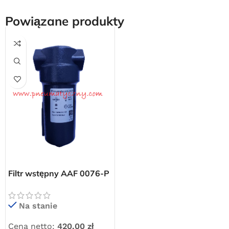
Powiązane produkty
Darmowa dostawa
Filtr wstępny AAF 0076-P
dla wszystkich zamówień złożonych w sklepie
internetowym o wartości minimum 80,00 zł brutto.
1/2″ 1300 l/min
Przejdź do sklepu
Na stanie
Oferta ograniczona czasowo
Cena netto:
420,00
zł