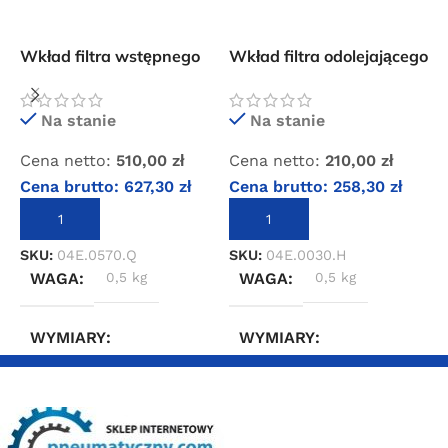
Wkład filtra wstępnego
Wkład filtra odolejającego
W
OMI QF 095
dokładnego OMI HF 005
d
Na stanie
Na stanie
Cena netto:
510,00
zł
Cena netto:
210,00
zł
C
Cena brutto:
627,30
zł
Cena brutto:
258,30
zł
C
DODAJ DO KOSZYKA
DODAJ DO KOSZYKA
SKU:
04E.0570.Q
SKU:
04E.0030.H
S
WAGA
0,5 kg
WAGA
0,5 kg
WYMIARY
WYMIARY
10 × 10 × 30 cm
10 × 10 × 30 cm