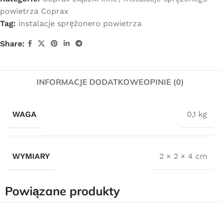
powietrza Coprax
Tag:
instalacje sprężonero powietrza
Share:
INFORMACJE DODATKOWE
OPINIE (0)
WAGA
0,1 kg
WYMIARY
2 × 2 × 4 cm
Powiązane produkty
Darmowa dostawa
dla wszystkich zamówień złożonych w sklepie