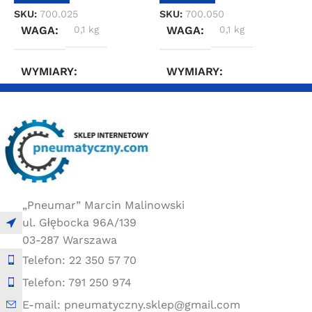
SKU:
700.025
SKU:
700.050
S
WAGA
0,1 kg
WAGA
0,1 kg
WYMIARY
WYMIARY
2 × 2 × 4 cm
2 × 2 × 4 cm
„Pneumar” Marcin Malinowski
ul. Głębocka 96A/139
03-287 Warszawa
Telefon: 22 350 57 70
Telefon: 791 250 974
E-mail: pneumatyczny.sklep@gmail.com