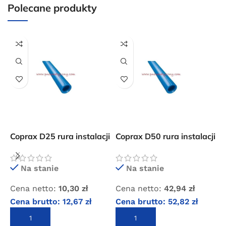
internetowym o wartości minimum 80,00 zł brutto.
Polecane produkty
Przejdź do sklepu
Oferta ograniczona czasowo
Powered by Convert Plus
Coprax D25 rura instalacji
Coprax D50 rura instalacji
C
sprężonego powietrza
sprężonego powietrza
s
p
Na stanie
Na stanie
Cena netto:
10,30
zł
Cena netto:
42,94
zł
C
Cena brutto:
12,67
zł
Cena brutto:
52,82
zł
C
DODAJ DO KOSZYKA
DODAJ DO KOSZYKA