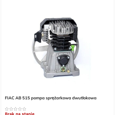
Darmowa
dostawa
dla wszystkich zamówień złożonych w
sklepie internetowym o wartości
minimum 80,00 zł brutto.
Przejdź do sklepu
FIAC AB 515 pompa sprężarkowa dwutłokowa
Oferta ograniczona czasowo
Brak na stanie