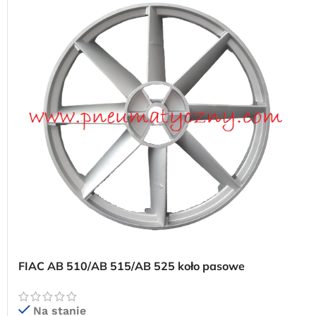
FIAC AB 510/AB 515/AB 525 koło pasowe
kompresora
Na stanie