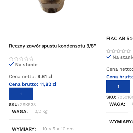
FIAC AB 51
Ręczny zawór spustu kondensatu 3/8″
Na stani
Na stanie
Cena netto
Cena netto:
9,61
zł
Cena brutt
Cena brutto:
11,82
zł
DODAJ DO 
DODAJ DO KOSZYKA
SKU:
705018
WAGA
SKU:
ZSKR38
WAGA
0,2 kg
WYMIARY
WYMIARY
10 × 5 × 10 cm