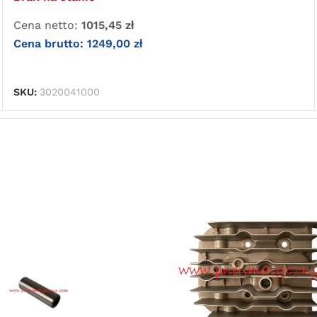
Cena netto:
1015,45
zł
Cena brutto:
1249,00
zł
DOWIEDZ SIĘ WIĘCEJ
SKU:
3020041000