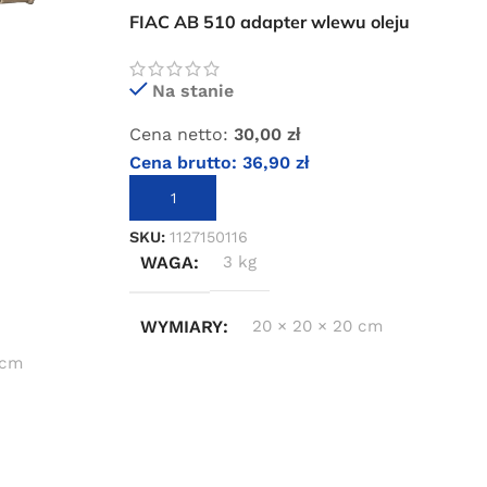
FIAC AB 510 adapter wlewu oleju
Na stanie
Cena netto:
30,00
zł
Cena brutto:
36,90
zł
DODAJ DO KOSZYKA
SKU:
1127150116
WAGA
3 kg
WYMIARY
20 × 20 × 20 cm
 cm