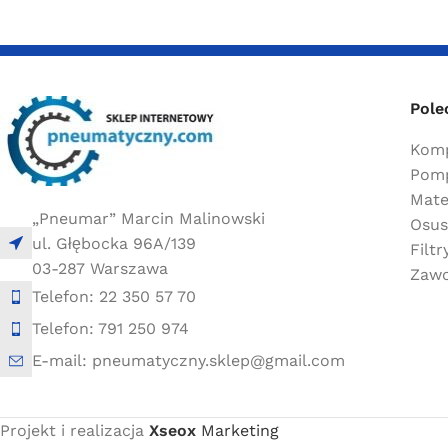
Pole
Komp
Pomp
Mate
„Pneumar” Marcin Malinowski
Osus
ul. Głębocka 96A/139
Filt
03-287 Warszawa
Zawo
Telefon: 22 350 57 70
Telefon: 791 250 974
E-mail: pneumatyczny.sklep@gmail.com
Projekt i realizacja
Xseox
Marketing