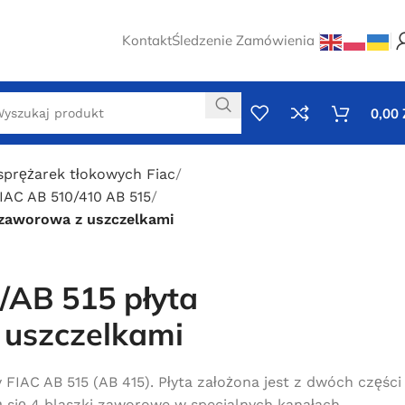
Kontakt
Śledzenie Zamówienia
0,00
sprężarek tłokowych Fiac
AC AB 510/410 AB 515
 zaworowa z uszczelkami
/AB 515 płyta
uszczelkami
IAC AB 515 (AB 415). Płyta założona jest z dwóch części
 się 4 blaszki zaworowe w specjalnych kanałach.