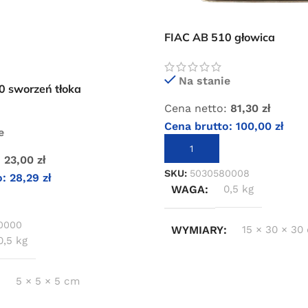
FIAC AB 510 głowica
Na stanie
0 sworzeń tłoka
Cena netto:
81,30
zł
Cena brutto:
100,00
zł
e
DODAJ DO KOSZYKA
:
23,00
zł
SKU:
5030580008
o:
28,29
zł
WAGA
0,5 kg
KOSZYKA
0000
WYMIARY
15 × 30 × 30
0,5 kg
5 × 5 × 5 cm