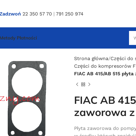
Zadzwoń
22 350 57 70
|
791 250 974
Metody Płatności
Strona główna
Części do 
Części do kompresorów FI
FIAC AB 415/AB 515 płyta
FIAC AB 415
zaworowa z 
Płyta zaworowa do pompy F
w środku których znajdują