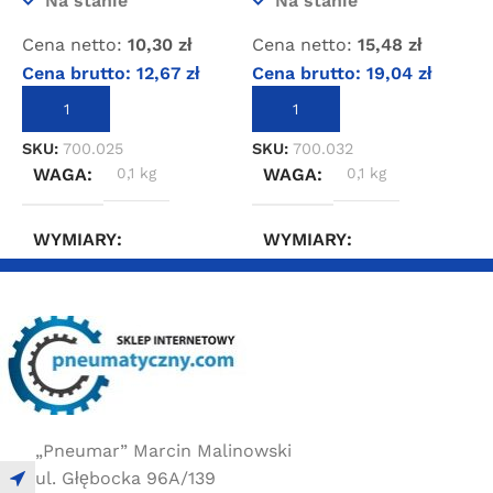
Na stanie
Na stanie
Cena netto:
10,30
zł
Cena netto:
15,48
zł
C
Cena brutto:
12,67
zł
Cena brutto:
19,04
zł
C
DODAJ DO KOSZYKA
DODAJ DO KOSZYKA
SKU:
700.025
SKU:
700.032
S
WAGA
0,1 kg
WAGA
0,1 kg
WYMIARY
WYMIARY
2 × 2 × 4 cm
2 × 2 × 4 cm
„Pneumar” Marcin Malinowski
ul. Głębocka 96A/139