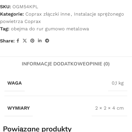
SKU:
OGM54KPL
Kategorie:
Coprax złączki inne
,
Instalacje sprężonego
powietrza Coprax
Tag:
obejma do rur gumowo metalowa
Share:
INFORMACJE DODATKOWE
OPINIE (0)
WAGA
0,1 kg
WYMIARY
2 × 2 × 4 cm
Powiązane produkty