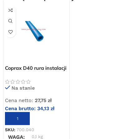
Coprax D40 rura instalacji
sprężonego powietrza
Darmowa dostawa
dla wszystkich zamówień złożonych w sklepie
Na stanie
internetowym o wartości minimum 80,00 zł brutto.
Cena netto:
27,75
zł
Przejdź do sklepu
Cena brutto:
34,13
zł
Oferta ograniczona czasowo
DODAJ DO KOSZYKA
SKU:
700.040
Powered by Convert Plus
WAGA
0,1 kg