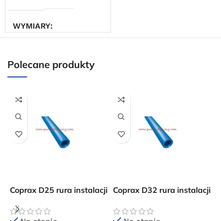
WYMIARY
2 × 2 × 4 cm
Polecane produkty
Coprax D25 rura instalacji
Coprax D32 rura instalacji
C
sprężonego powietrza
sprężonego powietrza
s
p