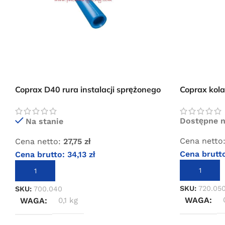
Coprax D40 rura instalacji sprężonego
Coprax kola
powietrza
instalacji 
Dostępne 
Na stanie
Cena netto
Cena netto:
27,75
zł
Cena brutt
Cena brutto:
34,13
zł
DODAJ DO 
DODAJ DO KOSZYKA
SKU:
720.05
SKU:
700.040
WAGA
WAGA
0,1 kg