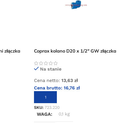
i złączka
Coprax kolano D20 x 1/2″ GW złączka
instalacji pneumatycznej
Na stanie
Cena netto:
13,63
zł
Cena brutto:
16,76
zł
DODAJ DO KOSZYKA
SKU:
723.220
WAGA
0,1 kg