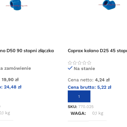
no D50 90 stopni złączka
Coprax kolano D25 45 stopn
pneumatycznej
instalacji pneumatycznej
na zamówienie
Na stanie
:
19,90
zł
Cena netto:
4,24
zł
o:
24,48
zł
Cena brutto:
5,22
zł
KOSZYKA
DODAJ DO KOSZYKA
0
SKU:
770.025
0,1 kg
WAGA
0,1 kg