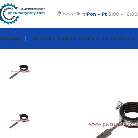
Nasz Sklep
Pon - Pt
8:00 - 16:00
Kategorie
Wszystkie Produkty
Promocje
Koszty Wysyłki