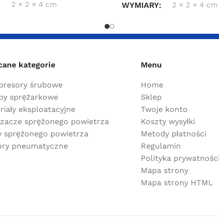
2 × 2 × 4 cm
WYMIARY
2 × 2 × 4 cm
cane kategorie
Menu
resory śrubowe
Home
y sprężarkowe
Sklep
riały eksploatacyjne
Twoje konto
zacze sprężonego powietrza
Koszty wysyłki
ry sprężonego powietrza
Metody płatności
ry pneumatyczne
Regulamin
Polityka prywatnośc
Mapa strony
Mapa strony HTML