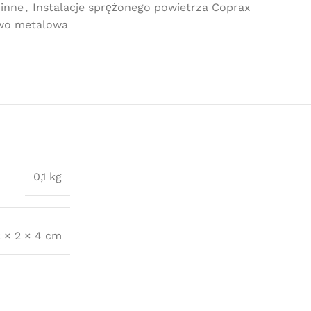
 inne
,
Instalacje sprężonego powietrza Coprax
wo metalowa
0,1 kg
2 × 2 × 4 cm