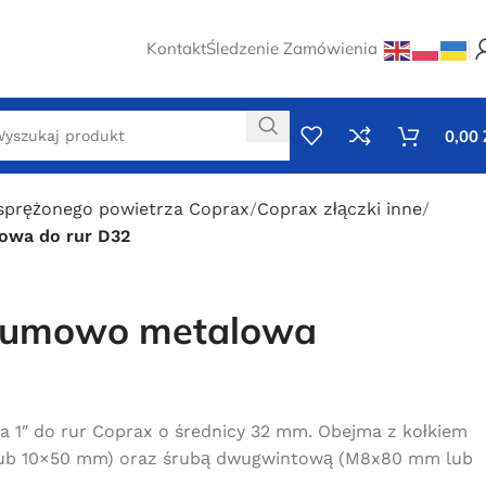
Kontakt
Śledzenie Zamówienia
0,00
 sprężonego powietrza Coprax
Coprax złączki inne
owa do rur D32
gumowo metalowa
1″ do rur Coprax o średnicy 32 mm. Obejma z kołkiem
lub 10×50 mm) oraz śrubą dwugwintową (M8x80 mm lub