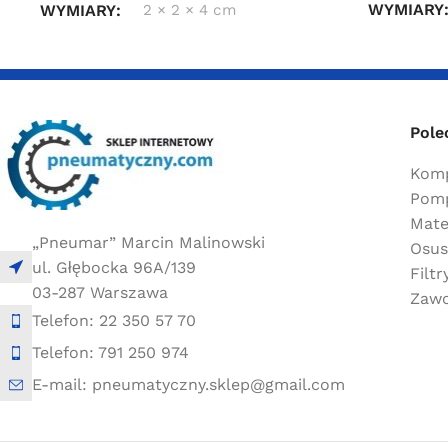
WYMIARY
WYMIARY
2 × 2 × 4 cm
Pole
Komp
Pomp
Mate
„Pneumar” Marcin Malinowski
Osus
ul. Głębocka 96A/139
Filt
03-287 Warszawa
Zawo
Telefon: 22 350 57 70
Telefon: 791 250 974
E-mail: pneumatyczny.sklep@gmail.com