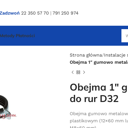
Zadzwoń
22 350 57 70
|
791 250 974
Metody Płatności
Strona główna
Instalacje
Obejma 1″ gumowo metal
Obejma 1″ 
do rur D32
Obejma gumowo metalowa 
plastikowym (12×60 mm 
M8x60 mm)