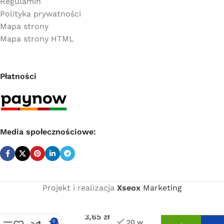
Regulamin
Polityka prywatności
Mapa strony
Mapa strony HTML
Płatności
Media społecznościowe:
Projekt i realizacja
Xseox
Marketing
Cena
netto:
Kolanko 8×8
3,65
zł
złączka
20 w
0