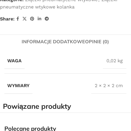
pneumatyczne wtykowe kolanka
Share:
INFORMACJE DODATKOWE
OPINIE (0)
WAGA
0,02 kg
WYMIARY
2 × 2 × 2 cm
Powiązane produkty
Darmowa dostawa
dla wszystkich zamówień złożonych w sklepie
Polecane produkty
internetowym o wartości minimum 80,00 zł brutto.