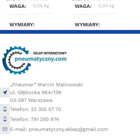
WAGA
0,05 kg
WAGA
0,05 kg
WYMIARY
WYMIARY
2 × 2 × 2 cm
2 × 2 × 2 cm
„Pneumar” Marcin Malinowski
ul. Głębocka 96A/139
03-287 Warszawa
Telefon: 22 350 57 70
Telefon: 791 250 974
E-mail: pneumatyczny.sklep@gmail.com