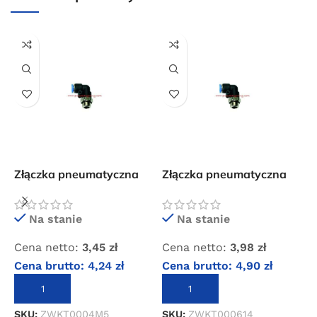
Przejdź do sklepu
Oferta ograniczona czasowo
Powered by Convert Plus
Złączka pneumatyczna
Złączka pneumatyczna
Z
wtykowa kolanko 4xM5
wtykowa kolanko 6×1/4″
w
GZ
GZ
Na stanie
Na stanie
Cena netto:
3,45
zł
Cena netto:
3,98
zł
C
Cena brutto:
4,24
zł
Cena brutto:
4,90
zł
C
DODAJ DO KOSZYKA
DODAJ DO KOSZYKA
SKU:
ZWKT0004M5
SKU:
ZWKT000614
S