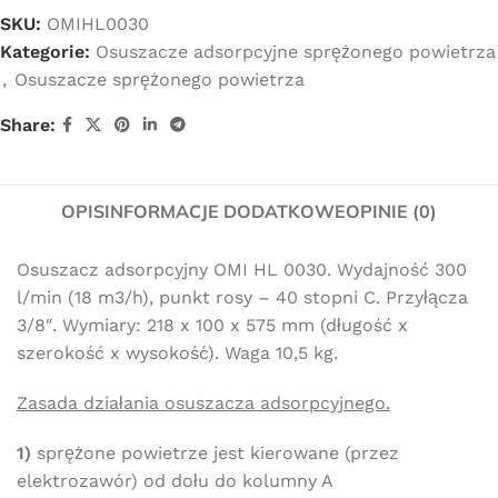
SKU:
OMIHL0030
Kategorie:
Osuszacze adsorpcyjne sprężonego powietrza
,
Osuszacze sprężonego powietrza
Share:
OPIS
INFORMACJE DODATKOWE
OPINIE (0)
Osuszacz adsorpcyjny OMI HL 0030. Wydajność 300
l/min (18 m3/h), punkt rosy – 40 stopni C. Przyłącza
3/8″. Wymiary: 218 x 100 x 575 mm (długość x
szerokość x wysokość). Waga 10,5 kg.
Zasada działania osuszacza adsorpcyjnego.
1)
sprężone powietrze jest kierowane (przez
elektrozawór) od dołu do kolumny A