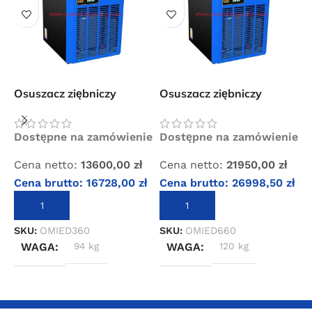
Osuszacz ziębniczy
Osuszacz ziębniczy
O
sprężonego powietrza
sprężonego powietrza
s
OMI ED 360
OMI ED 660
D
Dostępne na zamówienie
Dostępne na zamówienie
B
Cena netto:
13600,00
zł
Cena netto:
21950,00
zł
C
Cena brutto:
16728,00
zł
Cena brutto:
26998,50
zł
C
DODAJ DO KOSZYKA
DODAJ DO KOSZYKA
SKU:
OMIED360
SKU:
OMIED660
S
WAGA
94 kg
WAGA
120 kg