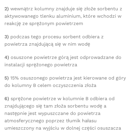
2)
wewnątrz kolumny znajduje się złoże sorbentu z
aktywowanego tlenku aluminium, które wchodzi w
reakcję ze sprężonym powietrzem
3)
podczas tego procesu sorbent odbiera z
powietrza znajdującą się w nim wodę
4)
osuszone powietrze górą jest odprowadzane do
instalacji sprężonego powietrza
5)
15% osuszonego powietrza jest kierowane od góry
do kolumny B celem oczyszczenia złoża
6)
sprężone powietrze w kolumnie B odbiera od
Darmowa dostawa
znajdującego się tam złoża sorbentu wodę a
dla wszystkich zamówień złożonych w sklepie
następnie jest wypuszczane do powietrza
internetowym o wartości minimum 80,00 zł brutto.
atmosferycznego poprzez tłumik hałasu
Przejdź do sklepu
umieszczony na wyjściu w dolnej części osuszacza