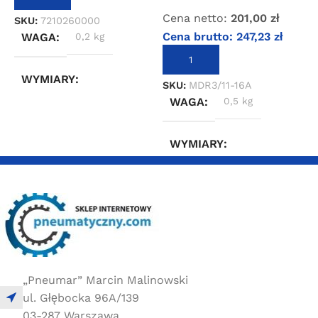
Cena netto:
201,00
zł
SKU:
7210260000
S
Cena brutto:
247,23
zł
WAGA
0,2 kg
DODAJ DO KOSZYKA
WYMIARY
SKU:
MDR3/11-16A
WAGA
0,5 kg
5 × 5 × 5 cm
WYMIARY
20 × 20 × 20 cm
„Pneumar” Marcin Malinowski
ul. Głębocka 96A/139
03-287 Warszawa