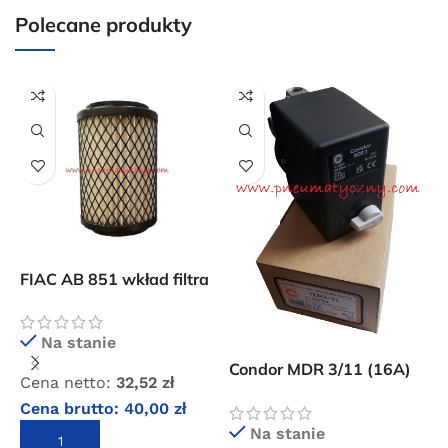
Darmowa dostawa
Polecane produkty
dla wszystkich zamówień złożonych w sklepie
internetowym o wartości minimum 80,00 zł brutto.
Przejdź do sklepu
Oferta ograniczona czasowo
Powered by Convert Plus
FIAC AB 851 wkład filtra
F
powietrza
z
Na stanie
Condor MDR 3/11 (16A)
Cena netto:
32,52
zł
C
wyłącznik ciśnieniowy
Cena brutto:
40,00
zł
C
Na stanie
DODAJ DO KOSZYKA