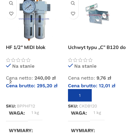
HF 1/2″ MIDI blok
Uchwyt typu „C” B120 do
C
przygotowania
filtrów CKD serii 1000
s
sprężonego powietrza
B
Na stanie
Na stanie
C
Cena netto:
240,00
zł
Cena netto:
9,76
zł
C
Cena brutto:
295,20
zł
Cena brutto:
12,01
zł
DODAJ DO KOSZYKA
DODAJ DO KOSZYKA
S
SKU:
BPPHF12
SKU:
CKDB120
WAGA
1 kg
WAGA
1 kg
WYMIARY
WYMIARY