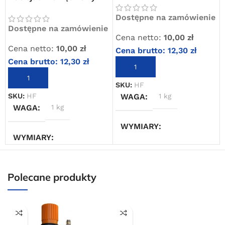
1/4″
Dostępne na zamówienie
Dostępne na zamówienie
Cena netto:
10,00
zł
Cena netto:
10,00
zł
Cena brutto:
12,30
zł
Cena brutto:
12,30
zł
DODAJ DO KOSZYKA
DODAJ DO KOSZYKA
SKU:
HF
WAGA
1 kg
SKU:
HF
Darmowa dostawa
WAGA
1 kg
dla wszystkich zamówień złożonych w sklepie
WYMIARY
internetowym o wartości minimum 80,00 zł brutto.
WYMIARY
Przejdź do sklepu
20 × 20 × 20 cm
20 × 20 × 20 cm
Oferta ograniczona czasowo
Polecane produkty
Powered by Convert Plus