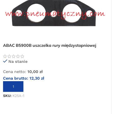
ABAC B5900B uszczelka rury międzystopniowej
Na stanie
Cena netto:
10,00
zł
Cena brutto:
12,30
zł
DODAJ DO KOSZYKA
SKU:
K25A-1