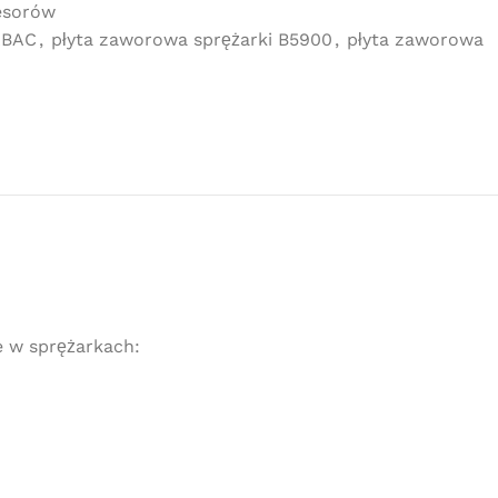
esorów
ABAC
,
płyta zaworowa sprężarki B5900
,
płyta zaworowa
 w sprężarkach: