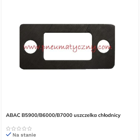
dostawa
dla wszystkich zamówień złożonych w
sklepie internetowym o wartości
minimum 80,00 zł brutto.
Przejdź do sklepu
Oferta ograniczona czasowo
ABAC B5900/B6000/B7000 uszczelka chłodnicy
Na stanie