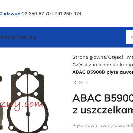
Zadzwoń
22 350 57 70
|
791 250 974
Metody Płatności
Strona główna
Części i m
Części zamienne do komp
ABAC B5900B płyta zawo
ABAC B5900
z uszczelka
Płyta zaworowa z uszczel