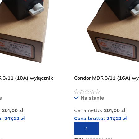
 3/11 (10A) wyłącznik
Condor MDR 3/11 (16A) wy
ciśnieniowy
e
Na stanie
:
201,00
zł
Cena netto:
201,00
zł
o:
247,23
zł
Cena brutto:
247,23
zł
KOSZYKA
DODAJ DO KOSZYKA