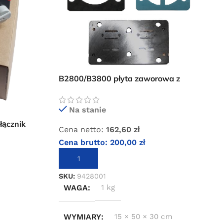
B2800/B3800 płyta zaworowa z
uszczelkami
Na stanie
łącznik
Cena netto:
162,60
zł
Cena brutto:
200,00
zł
DODAJ DO KOSZYKA
SKU:
9428001
WAGA
1 kg
WYMIARY
15 × 50 × 30 cm