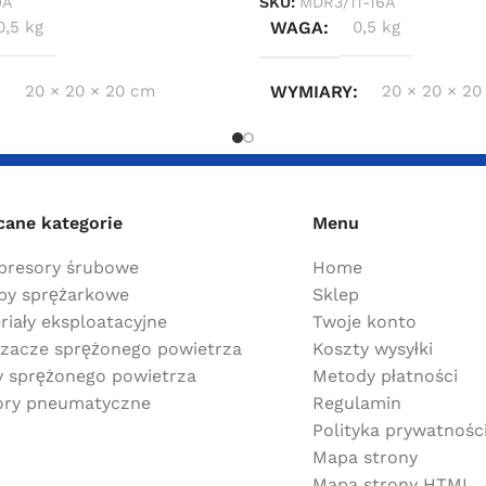
0A
SKU:
MDR3/11-16A
0,5 kg
WAGA
0,5 kg
20 × 20 × 20 cm
WYMIARY
20 × 20 × 20
cane kategorie
Menu
resory śrubowe
Home
y sprężarkowe
Sklep
riały eksploatacyjne
Twoje konto
zacze sprężonego powietrza
Koszty wysyłki
ry sprężonego powietrza
Metody płatności
ry pneumatyczne
Regulamin
Polityka prywatnośc
Mapa strony
Mapa strony HTML