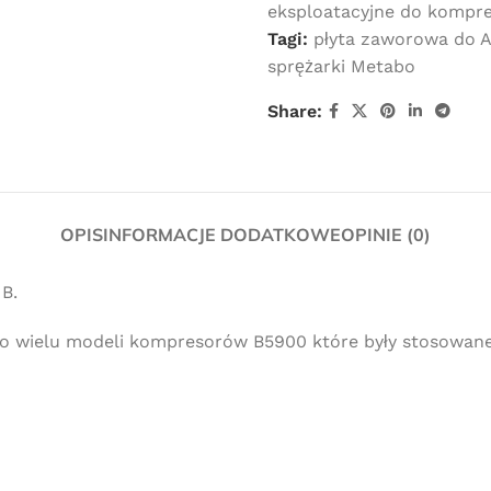
eksploatacyjne do kompr
Tagi:
płyta zaworowa do 
sprężarki Metabo
Share:
OPIS
INFORMACJE DODATKOWE
OPINIE (0)
B.
o wielu modeli kompresorów B5900 które były stosowane