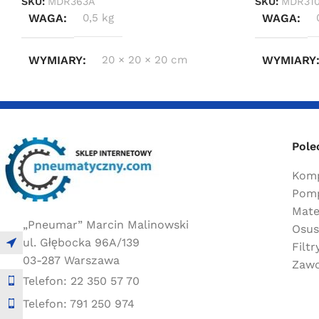
SKU:
MDR363A
SKU:
MDR31
WAGA
0,5 kg
WAGA
WYMIARY
20 × 20 × 20 cm
WYMIARY
Pole
Komp
Pomp
Mate
„Pneumar” Marcin Malinowski
Osus
ul. Głębocka 96A/139
Filt
03-287 Warszawa
Zawo
Telefon: 22 350 57 70
Telefon: 791 250 974