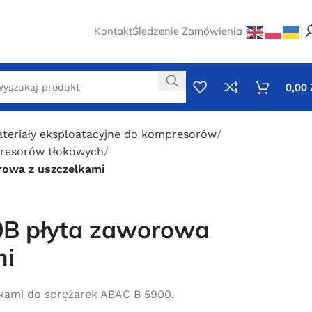
Kontakt
Śledzenie Zamówienia
0,00
ateriały eksploatacyjne do kompresorów
resorów tłokowych
rowa z uszczelkami
B płyta zaworowa
mi
kami do sprężarek ABAC B 5900.