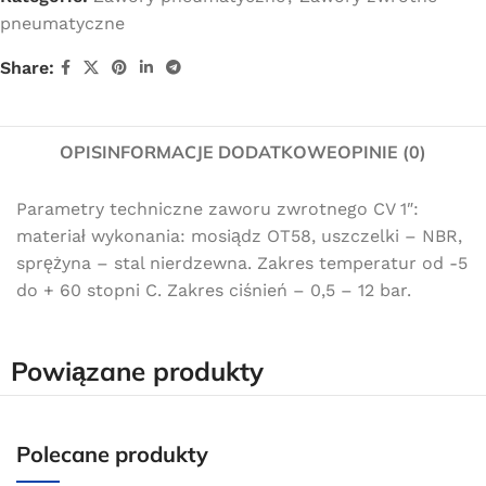
pneumatyczne
Share:
OPIS
INFORMACJE DODATKOWE
OPINIE (0)
Parametry techniczne zaworu zwrotnego CV 1″:
materiał wykonania: mosiądz OT58, uszczelki – NBR,
sprężyna – stal nierdzewna. Zakres temperatur od -5
do + 60 stopni C. Zakres ciśnień – 0,5 – 12 bar.
Powiązane produkty
Darmowa dostawa
Polecane produkty
dla wszystkich zamówień złożonych w sklepie
internetowym o wartości minimum 80,00 zł brutto.