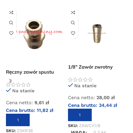
Przejdź do sklepu
Oferta ograniczona czasowo
Powered by Convert Plus
1/8″ Zawór zwrotny
Z
Ręczny zawór spustu
prosty pneumatyczny CV-
3
kondensatu 3/8″
06 1/8″
B
Na stanie
Na stanie
C
Cena netto:
28,00
zł
Cena netto:
9,61
zł
C
Cena brutto:
34,44
zł
Cena brutto:
11,82
zł
DODAJ DO KOSZYKA
DODAJ DO KOSZYKA
S
SKU:
ZAWCV1/8
SKU:
ZSKR38
WAGA
0,3 kg