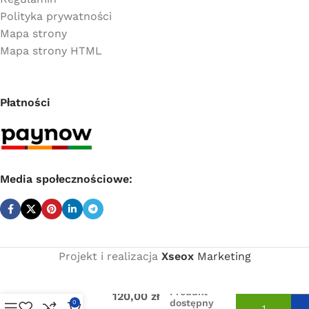
Polityka prywatności
Mapa strony
Mapa strony HTML
Płatności
Media społecznościowe:
Projekt i realizacja
Xseox
Marketing
Cena
netto:
1″ zawór
Produkt
zwrotny
120,00
zł
dostępny
0
prosty