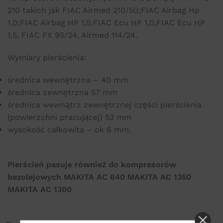
210 takich jak FIAC Airmed 210/50;FIAC Airbag Hp
1,0;FIAC Airbag HP 1,5;FIAC Ecu HP 1,0,FIAC Ecu HP
1,5, FIAC FX 95/24, Airmed 114/24.
Wymiary pierścienia:
średnica wewnętrzna – 40 mm
średnica zewnętrzna 57 mm
średnica wewnątrz zewnętrznej części pierścienia
(powierzchni pracującej) 53 mm
wysokość całkowita – ok 6 mm.
Pierścień pasuje również do kompresorów
bezolejowych MAKITA AC 640 MAKITA AC 1350
MAKITA AC 1300