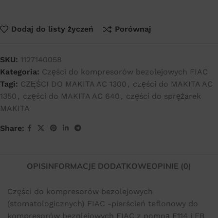
Dodaj do listy życzeń
Porównaj
SKU:
1127140058
Kategoria:
Części do kompresorów bezolejowych FIAC
Tagi:
CZĘŚCI DO MAKITA AC 1300
,
części do MAKITA AC
1350
,
części do MAKITA AC 640
,
części do sprężarek
MAKITA
Share:
OPIS
INFORMACJE DODATKOWE
OPINIE (0)
Części do kompresorów bezolejowych
(stomatologicznych) FIAC -pierścień teflonowy do
kompresorów bezolejowych FIAC z pompą F114 i FB