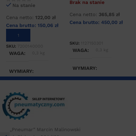
Brak na stanie
Na stanie
C
Cena netto:
365,85
zł
Cena netto:
122,00
zł
C
Cena brutto:
450,00
zł
Cena brutto:
150,06
zł
DOWIEDZ SIĘ WIĘCEJ
DODAJ DO KOSZYKA
S
SKU:
1127150301
SKU:
7200140000
WAGA
0,3 kg
WAGA
0,3 kg
WYMIARY
WYMIARY
10 × 10 × 10 cm
20 × 20 × 10 cm
„Pneumar” Marcin Malinowski