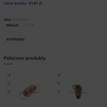
Cena brutto:
57,81
zł
DODAJ DO KOSZYKA
SKU:
ZWMDR2
WAGA
0,5 kg
WYMIARY
20 × 20 × 20 cm
Polecane produkty