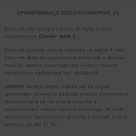
OPIS
INFORMACJE DODATKOWE
OPINIE (0)
Zaworek odprężający kątowy do wyłączników
ciśnieniowych
Condor MDR 2
.
Zaworek posiada wyjście wtykowe na wężyk 6 mm.
Zaworek służy do upuszczania kompresji z tłoków i
rurki do zaworu zwrotnego aby kolejny rozruch
kompresora następował bez obciążenia.
UWAGA!
Bardzo często zdarza się, że ubytki
sprężonego powietrza podczas postoju kompresora
spowodowane są nie awarią zaworka a
uszkodzeniem wkładu zaworu zwrotnego. W razie
wątpliwości technicznych prosimy o kontakt pod nr
telefonu 22 350 57 70.