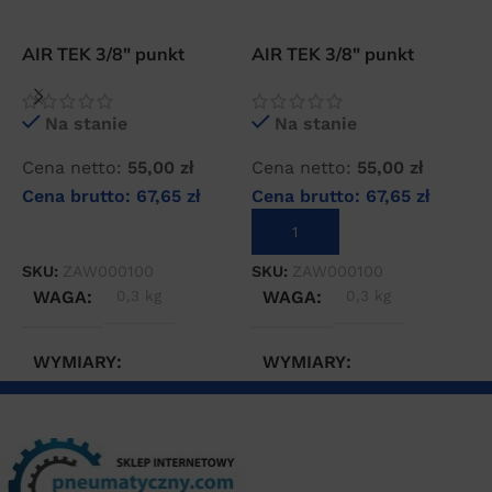
AIR TEK 3/8″ punkt
AIR TEK 3/8″ punkt
R
otwarcia 8 bar zawór
otwarcia 10 bar zawór
G
bezpieczeństwa
bezpieczeństwa
Na stanie
Na stanie
Cena netto:
55,00
zł
Cena netto:
55,00
zł
C
Cena brutto:
67,65
zł
Cena brutto:
67,65
zł
C
DODAJ DO KOSZYKA
DODAJ DO KOSZYKA
SKU:
ZAW000100
SKU:
ZAW000100
S
WAGA
0,3 kg
WAGA
0,3 kg
WYMIARY
WYMIARY
10 × 10 × 10 cm
10 × 10 × 10 cm