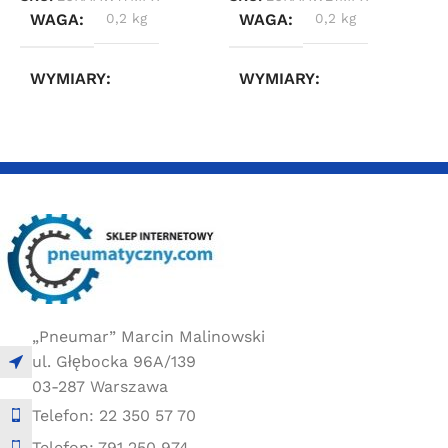
WAGA
0,2 kg
WAGA
0,2 kg
WYMIARY
WYMIARY
3 × 2,4 × 6,6 cm
3 × 2,4 × 6,6 cm
„Pneumar” Marcin Malinowski
ul. Głębocka 96A/139
03-287 Warszawa
Telefon: 22 350 57 70
Telefon: 791 250 974