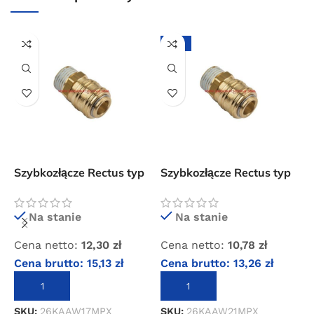
dla wszystkich zamówień złożonych w sklepie
internetowym o wartości minimum 80,00 zł brutto.
-12%
Przejdź do sklepu
Oferta ograniczona czasowo
Powered by Convert Plus
Szybkozłącze Rectus typ
Szybkozłącze Rectus typ
S
26 z gwintem
26 z gwintem
s
zewnętrznym 3/8″
zewnętrznym 1/2″
w
B
Na stanie
Na stanie
C
Cena netto:
12,30
zł
Cena netto:
10,78
zł
C
Cena brutto:
15,13
zł
Cena brutto:
13,26
zł
DODAJ DO KOSZYKA
DODAJ DO KOSZYKA
S
SKU:
26KAAW17MPX
SKU:
26KAAW21MPX