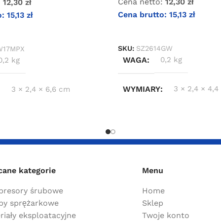
Cena netto:
12,30
zł
:
12,30
zł
Cena brutto:
15,13
zł
o:
15,13
zł
DOWIEDZ SIĘ WIĘCEJ
KOSZYKA
SKU:
SZ2614GW
W17MPX
WAGA
0,2 kg
0,2 kg
WYMIARY
3 × 2,4 × 4,
3 × 2,4 × 6,6 cm
cane kategorie
Menu
resory śrubowe
Home
y sprężarkowe
Sklep
riały eksploatacyjne
Twoje konto