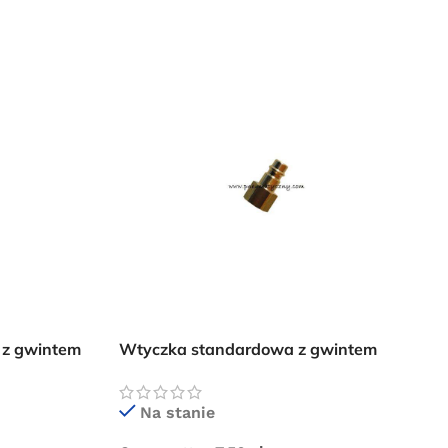
 z gwintem
Wtyczka standardowa z gwintem
wewnętrznym 3/8″
Na stanie