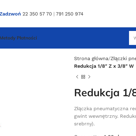
Zadzwoń
22 350 57 70
|
791 250 974
Metody Płatności
Strona główna
Złączki p
Redukcja 1/8″ Z x 3/8″ W
Redukcja 1/8
Złączka pneumatyczna red
gwint wewnętrzny. Redukc
srebrny).