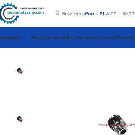
Nasz Sklep
Pon - Pt
8:00 - 16:00
Kategorie
Wszystkie Produkty
Promocje
Koszty Wysyłki