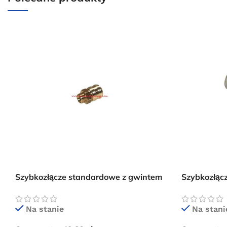
Szybkozłącze standardowe z gwintem
Szybkozłąc
zewnętrznym 3/8″
zewnętrzny
Na stanie
Na stani