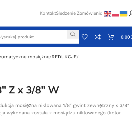
Kontakt
Śledzenie Zamówienia
0,00
neumatyczne mosiężne
REDUKCJE
″ Z x 3/8″ W
ukcja mosiężna niklowana 1/8″ gwint zewnętrzny x 3/8″
ja wykonana została z mosiądzu niklowanego (kolor