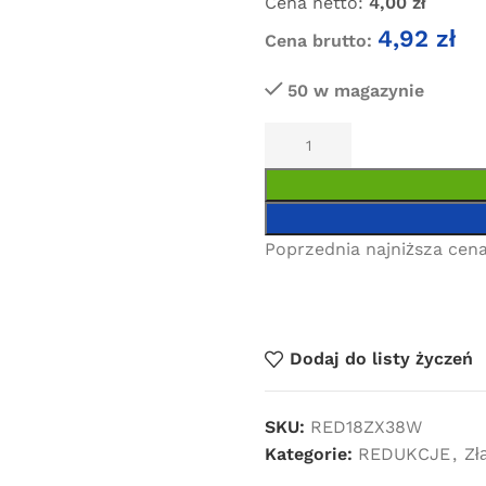
Cena netto:
4,00
zł
4,92
zł
Cena brutto:
50 w magazynie
Poprzednia najniższa cena
Dodaj do listy życzeń
SKU:
RED18ZX38W
Kategorie:
REDUKCJE
,
Zł