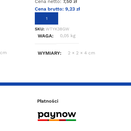
Cena netto:
7,50
zł
Cena brutto:
9,23
zł
DODAJ DO KOSZYKA
SKU:
WTYK38GW
WAGA
0,05 kg
4 cm
WYMIARY
2 × 2 × 4 cm
Płatności