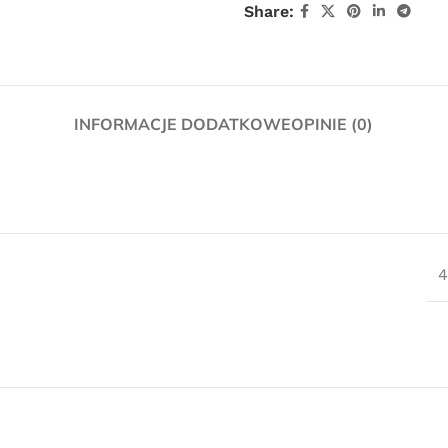
Share:
INFORMACJE DODATKOWE
OPINIE (0)
Darmowa
4
dostawa
dla wszystkich zamówień złożonych w
sklepie internetowym o wartości
minimum 80,00 zł brutto.