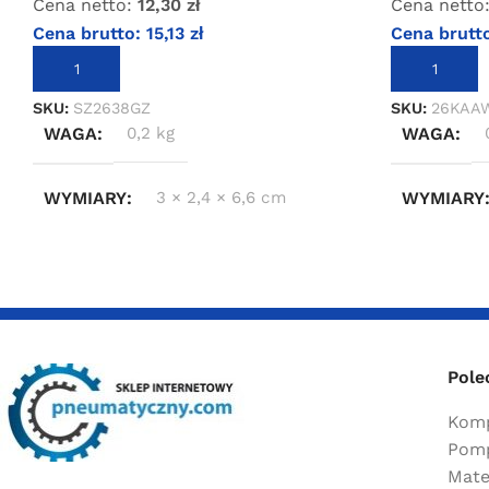
Cena netto:
12,30
zł
Cena netto
Cena brutto:
15,13
zł
Cena brutt
DODAJ DO KOSZYKA
DODAJ DO 
SKU:
SZ2638GZ
SKU:
26KAA
WAGA
0,2 kg
WAGA
WYMIARY
3 × 2,4 × 6,6 cm
WYMIARY
Pole
Komp
Pomp
Mate