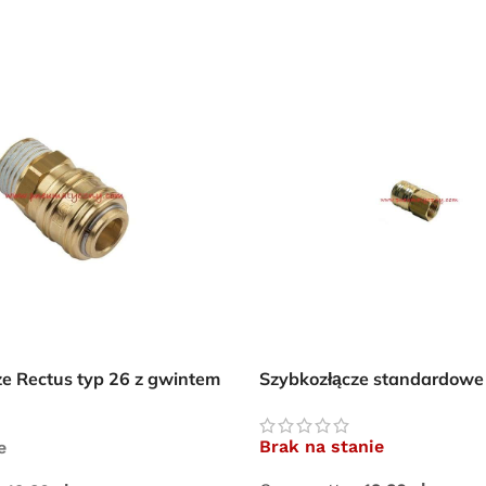
Przejdź do sklepu
Oferta ograniczona czasowo
ze Rectus typ 26 z gwintem
Szybkozłącze standardowe
m 3/8″
wewnętrznym 1/4″
Brak na stanie
e