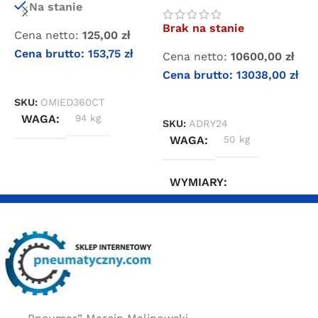
Na stanie
DRY 24
D
Brak na stanie
B
Cena netto:
125,00
zł
Cena brutto:
153,75
zł
Cena netto:
10600,00
zł
C
Cena brutto:
13038,00
zł
C
DODAJ DO KOSZYKA
DOWIEDZ SIĘ WIĘCEJ
SKU:
OMIED360CT
WAGA
94 kg
SKU:
ADRY24
S
WAGA
50 kg
WYMIARY
50 × 50 × 50 cm